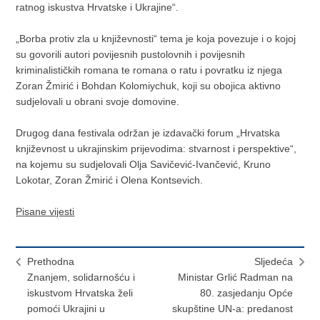
ratnog iskustva Hrvatske i Ukrajine“.
„Borba protiv zla u književnosti“ tema je koja povezuje i o kojoj
su govorili autori povijesnih pustolovnih i povijesnih
kriminalističkih romana te romana o ratu i povratku iz njega
Zoran Žmirić i Bohdan Kolomiychuk, koji su obojica aktivno
sudjelovali u obrani svoje domovine.
Drugog dana festivala održan je izdavački forum „Hrvatska
književnost u ukrajinskim prijevodima: stvarnost i perspektive“,
na kojemu su sudjelovali Olja Savičević-Ivančević, Kruno
Lokotar, Zoran Žmirić i Olena Kontsevich.
Pisane vijesti
Prethodna
Sljedeća
Znanjem, solidarnošću i
Ministar Grlić Radman na
iskustvom Hrvatska želi
80. zasjedanju Opće
pomoći Ukrajini u
skupštine UN-a: predanost