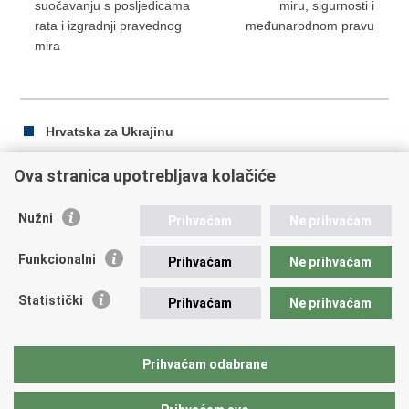
suočavanju s posljedicama
miru, sigurnosti i
rata i izgradnji pravednog
međunarodnom pravu
mira
Hrvatska za Ukrajinu
Ova stranica upotrebljava kolačiće
Ispiši
Podijeli
Podijeli
Nužni
Prihvaćam
Ne prihvaćam
stranicu
na
na
Republika Hrvatska
Facebooku
Twitteru
Funkcionalni
Prihvaćam
Ne prihvaćam
Ministarstvo vanjskih i europskih poslova
Statistički
Prihvaćam
Ne prihvaćam
Trg N.Š. Zrinskog 7-8, 10000 Zagreb
tel.:
+385 (0)1 4569 964
fax: +385 (0)1 4551 795, +385 (0)1 4920 149
Prihvaćam odabrane
E-adresa:
ministarstvo@mvep.hr