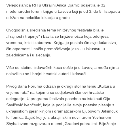
Veleposlanica RH u Ukrajini Anica Djamić posjetila je 32.
međunarodni forum knjige u Lavovu koji je od 3. do 5. listopada
održan na nekoliko lokacija u gradu.
Ovogodišnja središnja tema književnog festivala bila je
„Trajnost i trajanje“ i bavila se književnošću koja odolijeva
vremenu, krizi i zaboravu. Knjiga je postala čin svjedočanstva,
čin otpornosti i način premošćivanja jaza - u iskustvu, u
zajednicama i u sjećanju.
Više od stotinu izdavačkih kuća došlo je u Lavov, a među njima
nalazili su se i brojni hrvatski autori i izdavači.
Prvog dana Foruma održan je okrugli stol na temu „Kultura u
vrijeme rata“ na kojemu su sudjelovali članovi hrvatske
delegacije. U programu festivala posebno su istaknuti Olja
Savičević Ivančević, koja je podijelila svoje poetsko pisanje s
ukrajinskom pjesnikinjom i dramatičarkom Ljubovom Jakimčuk
te Tomica Bajsić koji je s ukrajinskim novinarom Yevhenom
Shybalovom razgovarao o temi „Gradovi pobratimi: Bilježenje