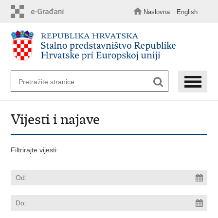
Preskoči
na
Naslovna
English
glavni
sadržaj
Vijesti i najave
Filtrirajte vijesti: