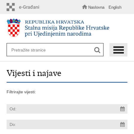
Preskoči
na
Naslovna
English
glavni
sadržaj
Vijesti i najave
Filtrirajte vijesti: