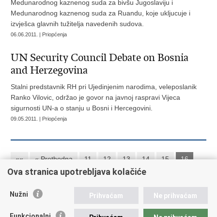
Medunarodnog kaznenog suda za bivšu Jugoslaviju i
Medunarodnog kaznenog suda za Ruandu, koje ukljucuje i
izvješca glavnih tužitelja navedenih sudova.
06.06.2011. | Priopćenja
UN Security Council Debate on Bosnia
and Herzegovina
Stalni predstavnik RH pri Ujedinjenim narodima, veleposlanik
Ranko Vilovic, održao je govor na javnoj raspravi Vijeca
sigurnosti UN-a o stanju u Bosni i Hercegovini.
09.05.2011. | Priopćenja
««
« Prethodna
11
12
13
14
15
16
Ova stranica upotrebljava kolačiće
17
18
19
20
Sljedeća »
»»
Nužni
Prihvaćam
Ne prihvaćam
Republika Hrvatska
Funkcionalni