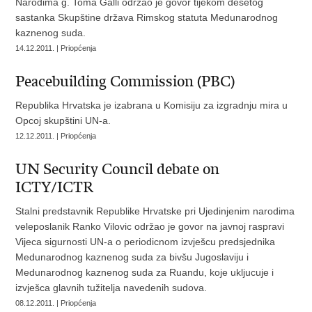
Narodima g. Toma Galli održao je govor tijekom desetog
sastanka Skupštine država Rimskog statuta Medunarodnog
kaznenog suda.
14.12.2011. | Priopćenja
Peacebuilding Commission (PBC)
Republika Hrvatska je izabrana u Komisiju za izgradnju mira u
Opcoj skupštini UN-a.
12.12.2011. | Priopćenja
UN Security Council debate on
ICTY/ICTR
Stalni predstavnik Republike Hrvatske pri Ujedinjenim narodima
veleposlanik Ranko Vilovic održao je govor na javnoj raspravi
Vijeca sigurnosti UN-a o periodicnom izvješcu predsjednika
Medunarodnog kaznenog suda za bivšu Jugoslaviju i
Medunarodnog kaznenog suda za Ruandu, koje ukljucuje i
izvješca glavnih tužitelja navedenih sudova.
08.12.2011. | Priopćenja