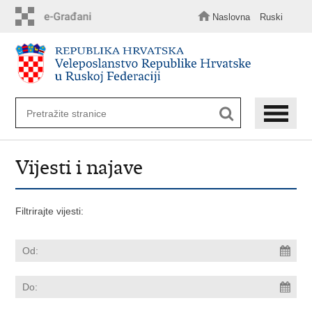
Preskoči
na
Naslovna
Ruski
glavni
sadržaj
Vijesti i najave
Filtrirajte vijesti: