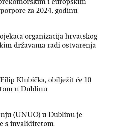
u prekomorskim i europskim
 potpore za 2024. godinu
ojekata organizacija hrvatskog
skim državama radi ostvarenja
ilip Klubička, obilježit će 10
rtom u Dublinu
vanju (UNUO) u Dublinu je
e s invaliditetom