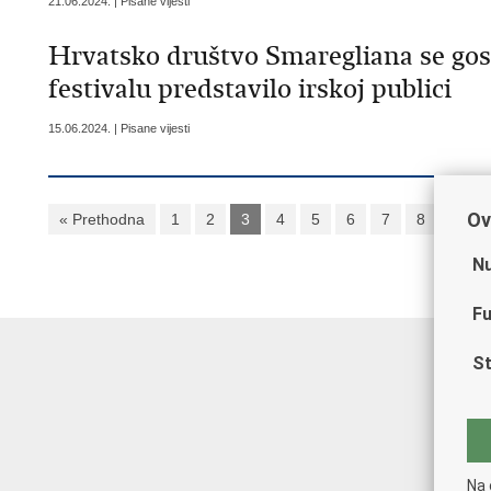
21.06.2024. | Pisane vijesti
Hrvatsko društvo Smaregliana se g
festivalu predstavilo irskoj publici
15.06.2024. | Pisane vijesti
Ov
« Prethodna
1
2
3
4
5
6
7
8
9
Nu
Fu
St
Na 