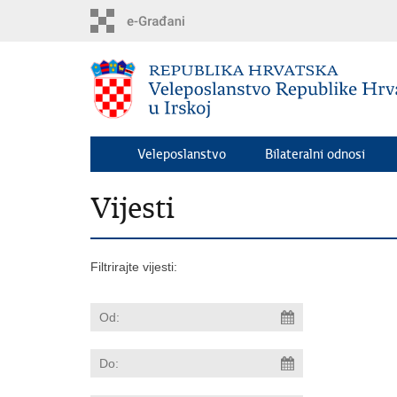
Preskoči
na
glavni
sadržaj
Veleposlanstvo
Bilateralni odnosi
Vijesti
Filtrirajte vijesti: