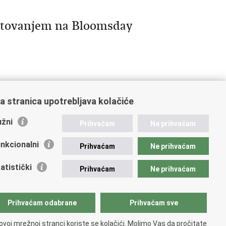
ostovanjem na Bloomsday
a stranica upotrebljava kolačiće
10
Sljedeća »
»»
žni
Prihvaćam
Ne prihvaćam
nkcionalni
Prihvaćam
Ne prihvaćam
atistički
Prihvaćam
Ne prihvaćam
Prihvaćam odabrane
Prihvaćam sve
ovoj mrežnoj stranci koriste se kolačići. Molimo Vas da pročitate