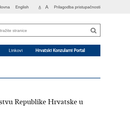
lovna
English
A
Prilagodba pristupačnosti
A
Linkovi
Hrvatski Konzularni Portal
nstvu Republike Hrvatske u