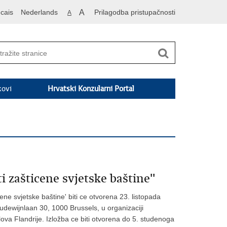
cais
Nederlands
A
Prilagodba pristupačnosti
A
kovi
Hrvatski Konzularni Portal
 zašticene svjetske baštine''
ne svjetske baštine' biti ce otvorena 23. listopada
udewijnlaan 30, 1000 Brussels, u organizaciji
slova Flandrije. Izložba ce biti otvorena do 5. studenoga