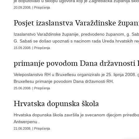
je doputovalo u sklopu ugovora koji je Zagrebacka županija sklo
20.09.2008. | Priopćenja
Posjet izaslanstva Varaždinske župa
Izaslanstvo Varaždinske županije, predvodeno županom, g. Sabat
G. Sabati se došao upoznati s nacinom rada Ureda hrvatskih regij
15.09.2008. | Priopćenja
primanje povodom Dana državnosti
Veleposlanstvo RH u Bruxellesu organiziralo je 25. lipnja 2008
Bruxellesu primanje povodom Dana državnosti RH.
25.06.2008. | Priopćenja
Hrvatska dopunska škola
Hrvatska dopunska škola završila je svecanom djecjom priredbom
Antwerpenu .
21.06.2008. | Priopćenja