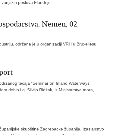
 vanjskih poslova Flandrije.
gospodarstva, Nemen, 02.
striju, održana je u organizaciji VRH u Bruxellesu,
port
n održanog tecaja “Seminar on Inland Waterways
m dobio i g. Silvijo Ridžak, iz Ministarstva mora,
i Županijske skupštine Zagrebacke županije. Izaslanstvo