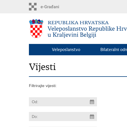
Preskoči
na
glavni
sadržaj
Veleposlanstvo
Bilateralni odn
Vijesti
Filtrirajte vijesti: