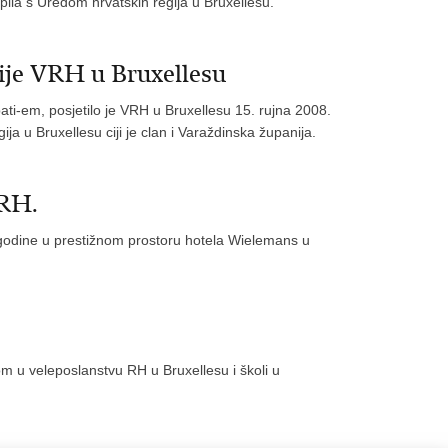
pila s Uredom hrvatskih regija u Bruxellesu.
nije VRH u Bruxellesu
i-em, posjetilo je VRH u Bruxellesu 15. rujna 2008.
a u Bruxellesu ciji je clan i Varaždinska županija.
 RH.
. godine u prestižnom prostoru hotela Wielemans u
 u veleposlanstvu RH u Bruxellesu i školi u