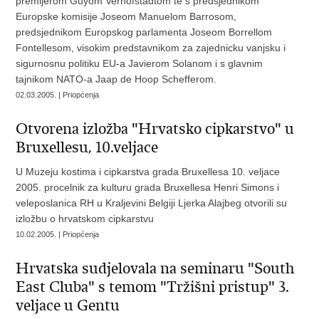
premijerom Guyom Verhofstadtom te s predsjednikom
Europske komisije Joseom Manuelom Barrosom,
predsjednikom Europskog parlamenta Joseom Borrellom
Fontellesom, visokim predstavnikom za zajednicku vanjsku i
sigurnosnu politiku EU-a Javierom Solanom i s glavnim
tajnikom NATO-a Jaap de Hoop Schefferom.
02.03.2005. | Priopćenja
Otvorena izložba "Hrvatsko cipkarstvo" u
Bruxellesu, 10.veljace
U Muzeju kostima i cipkarstva grada Bruxellesa 10. veljace
2005. procelnik za kulturu grada Bruxellesa Henri Simons i
veleposlanica RH u Kraljevini Belgiji Ljerka Alajbeg otvorili su
izložbu o hrvatskom cipkarstvu
10.02.2005. | Priopćenja
Hrvatska sudjelovala na seminaru "South
East Cluba" s temom "Tržišni pristup" 3.
veljace u Gentu