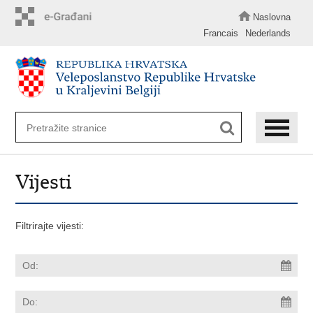
Preskoči
na
Naslovna
glavni
Francais
Nederlands
sadržaj
Vijesti
Filtrirajte vijesti: