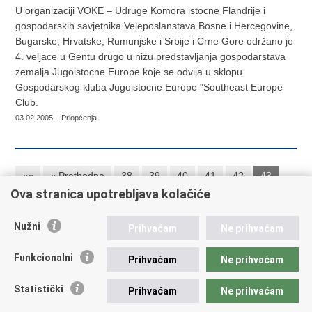
U organizaciji VOKE – Udruge Komora istocne Flandrije i
gospodarskih savjetnika Veleposlanstava Bosne i Hercegovine,
Bugarske, Hrvatske, Rumunjske i Srbije i Crne Gore održano je
4. veljace u Gentu drugo u nizu predstavljanja gospodarstava
zemalja Jugoistocne Europe koje se odvija u sklopu
Gospodarskog kluba Jugoistocne Europe "Southeast Europe
Club.
03.02.2005. | Priopćenja
««
« Prethodna
38
39
40
41
42
43
Ova stranica upotrebljava kolačiće
44
45
46
Sljedeća »
Nužni
Prihvaćam
Ne prihvaćam
Republika Hrvatska
Funkcionalni
Prihvaćam
Ne prihvaćam
Ministarstvo vanjskih i europskih poslova
Statistički
Prihvaćam
Ne prihvaćam
Trg N.Š. Zrinskog 7-8, 10000 Zagreb
tel.:
+385 (0)1 4569 964