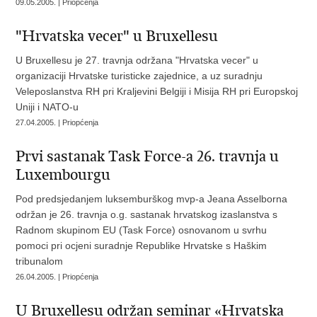
09.05.2005. | Priopćenja
"Hrvatska vecer" u Bruxellesu
U Bruxellesu je 27. travnja održana "Hrvatska vecer" u
organizaciji Hrvatske turisticke zajednice, a uz suradnju
Veleposlanstva RH pri Kraljevini Belgiji i Misija RH pri Europskoj
Uniji i NATO-u
27.04.2005. | Priopćenja
Prvi sastanak Task Force-a 26. travnja u
Luxembourgu
Pod predsjedanjem luksemburškog mvp-a Jeana Asselborna
održan je 26. travnja o.g. sastanak hrvatskog izaslanstva s
Radnom skupinom EU (Task Force) osnovanom u svrhu
pomoci pri ocjeni suradnje Republike Hrvatske s Haškim
tribunalom
26.04.2005. | Priopćenja
U Bruxellesu održan seminar «Hrvatska