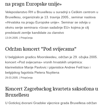
na pragu Europske unije»
Veleposlanstvo RH u Bruxellesu u suradnji s Ceškim centrom u
Bruxellesu, organiziralo je 13. travnja 2005., seminar naslova
«Hrvatska na pragu Europske unije». Seminar se odvija u
okviru serije seminara «Izvan sadašnje EU» kojima je cilj
predstaviti zemlje kandidate za clanstvo
13.04.2005. | Priopćenja
Održan koncert "Pod svijecama"
U belgijskom gradicu Moorsleedeu, održan je 29. ožujka 2005.
koncert «Pod svijecama» vrsnih hrvatskih umjetnica:
klarinetistice Marije Pavlovic i pijanistice Andree Feitl kao i
belgijskog fagotista Pietera Nuyttena
29.03.2005. | Priopćenja
Koncert Zagrebackog kvarteta saksofona u
Bruxellesu
U Gotickoj dvorani Gradske vijecnice grada Bruxellesa održan