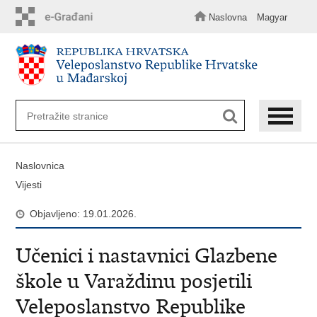
Preskoči
na
Naslovna
Magyar
glavni
sadržaj
Naslovnica
Vijesti
Objavljeno: 19.01.2026.
Učenici i nastavnici Glazbene
škole u Varaždinu posjetili
Veleposlanstvo Republike