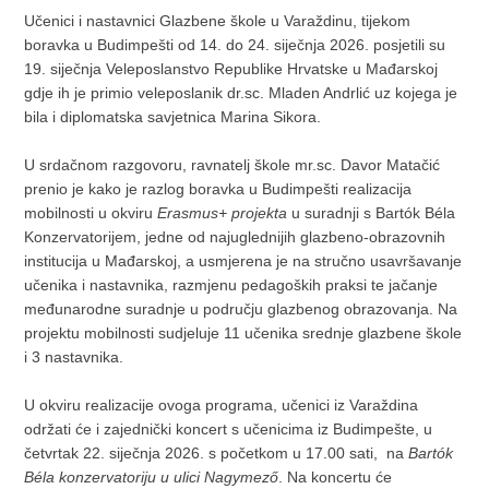
Učenici i nastavnici Glazbene škole u Varaždinu, tijekom
boravka u Budimpešti od 14. do 24. siječnja 2026. posjetili su
19. siječnja Veleposlanstvo Republike Hrvatske u Mađarskoj
gdje ih je primio veleposlanik dr.sc. Mladen Andrlić uz kojega je
bila i diplomatska savjetnica Marina Sikora.
U srdačnom razgovoru, ravnatelj škole mr.sc. Davor Matačić
prenio je kako je razlog boravka u Budimpešti realizacija
mobilnosti u okviru
Erasmus+ projekta
u suradnji s Bartók Béla
Konzervatorijem, jedne od najuglednijih glazbeno-obrazovnih
institucija u Mađarskoj, a usmjerena je na stručno usavršavanje
učenika i nastavnika, razmjenu pedagoških praksi te jačanje
međunarodne suradnje u području glazbenog obrazovanja. Na
projektu mobilnosti sudjeluje 11 učenika srednje glazbene škole
i 3 nastavnika.
U okviru realizacije ovoga programa, učenici iz Varaždina
održati će i zajednički koncert s učenicima iz Budimpešte, u
četvrtak 22. siječnja 2026. s početkom u 17.00 sati, na
Bartók
Béla konzervatoriju u ulici Nagymező
. Na koncertu će