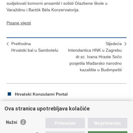
sudjelovati komorni ansambl i solisti Glazbene škole u
Varaždinu i Bartók Béla Konzervatorija.
Pisane vijesti
Prethodna
Sljedeća
Hrvatski bal u Sambotelu
Intendantica HNK u Zagrebu
dr.sc. Ivana Hraste Sočo
posjetila Mađarsko narodno
kazalište u Budimpešti
Hrvatski Konzularni Portal
Ova stranica upotrebljava kolačiće
Ispiši
Podijeli
Podijeli
Nužni
Prihvaćam
Ne prihvaćam
stranicu
na
na