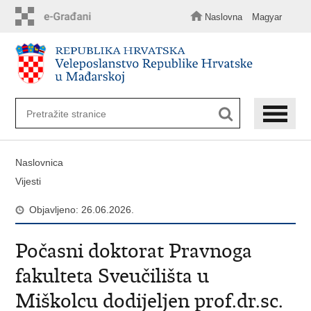
Preskoči
na
Naslovna
Magyar
glavni
sadržaj
Naslovnica
Vijesti
Objavljeno: 26.06.2026.
Počasni doktorat Pravnoga
fakulteta Sveučilišta u
Miškolcu dodijeljen prof.dr.sc.