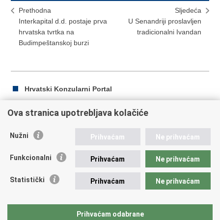
Prethodna
Sljedeća
Interkapital d.d. postaje prva
U Senandriji proslavljen
hrvatska tvrtka na
tradicionalni Ivandan
Budimpeštanskoj burzi
Hrvatski Konzularni Portal
Ova stranica upotrebljava kolačiće
Ispiši
Podijeli
Podijeli
Nužni
Prihvaćam
Ne prihvaćam
stranicu
na
na
Republika Hrvatska
Facebooku
Twitteru
Funkcionalni
Prihvaćam
Ne prihvaćam
Ministarstvo vanjskih i europskih poslova
Statistički
Prihvaćam
Ne prihvaćam
Trg N.Š. Zrinskog 7-8, 10000 Zagreb
tel.:
+385 (0)1 4569 964
fax: +385 (0)1 4551 795, +385 (0)1 4920 149
Prihvaćam odabrane
E-adresa:
ministarstvo@mvep.hr