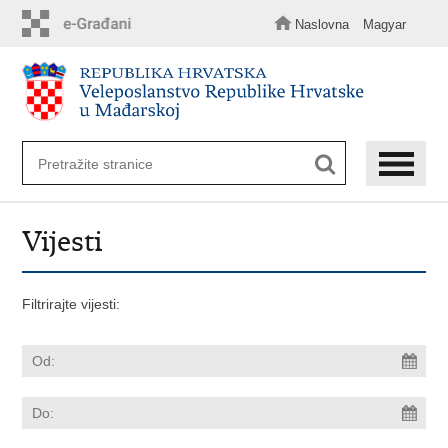
Preskoči
na
Naslovna
Magyar
glavni
sadržaj
Vijesti
Filtrirajte vijesti: