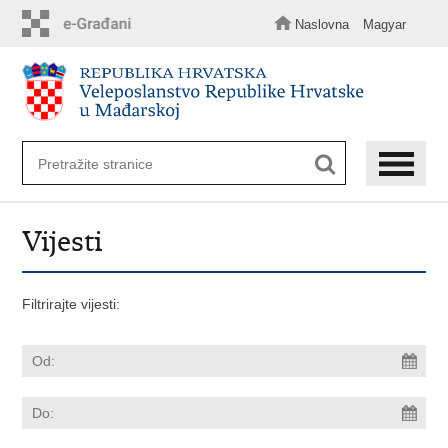
Preskoči
na
Naslovna
Magyar
glavni
sadržaj
Vijesti
Filtrirajte vijesti: