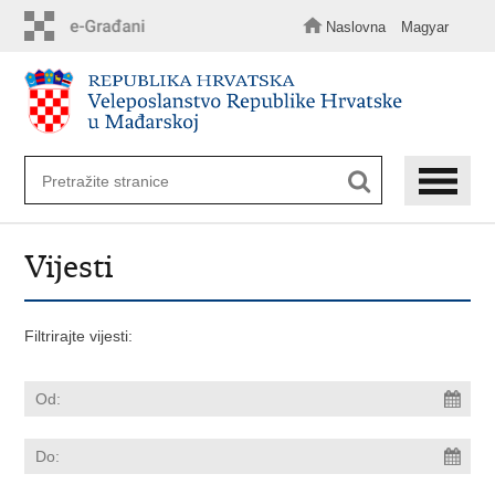
Preskoči
na
Naslovna
Magyar
glavni
sadržaj
Vijesti
Filtrirajte vijesti: