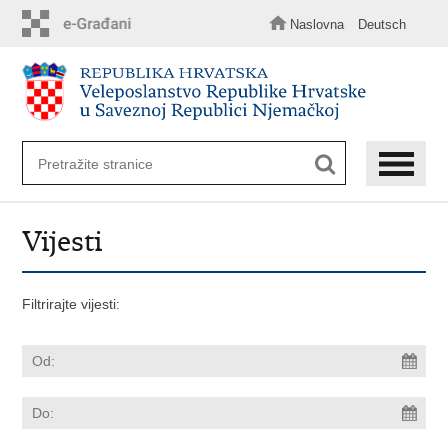
Preskoči
na
Naslovna
Deutsch
glavni
sadržaj
Vijesti
Filtrirajte vijesti: