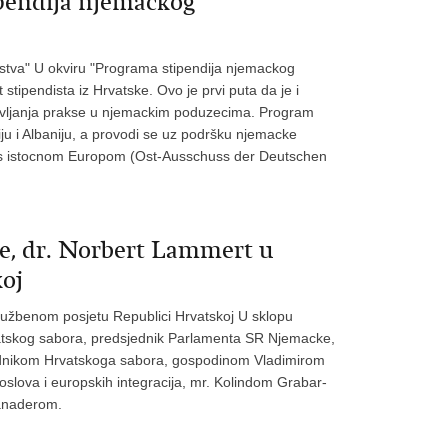
ipendija njemačkog
rstva" U okviru "Programa stipendija njemackog
stipendista iz Hrvatske. Ovo je prvi puta da je i
vljanja prakse u njemackim poduzecima. Program
ju i Albaniju, a provodi se uz podršku njemacke
 s istocnom Europom (Ost-Ausschuss der Deutschen
, dr. Norbert Lammert u
oj
užbenom posjetu Republici Hrvatskoj U sklopu
atskog sabora, predsjednik Parlamenta SR Njemacke,
jednikom Hrvatskoga sabora, gospodinom Vladimirom
oslova i europskih integracija, mr. Kolindom Grabar-
Sanaderom.