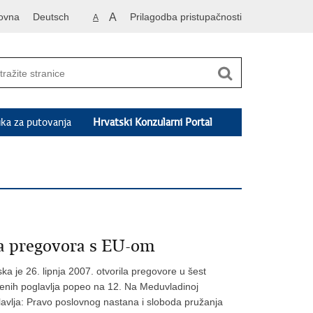
ovna
Deutsch
A
Prilagodba pristupačnosti
A
ka za putovanja
Hrvatski Konzularni Portal
ja pregovora s EU-om
a je 26. lipnja 2007. otvorila pregovore u šest
renih poglavlja popeo na 12. Na Meduvladinoj
glavlja: Pravo poslovnog nastana i sloboda pružanja