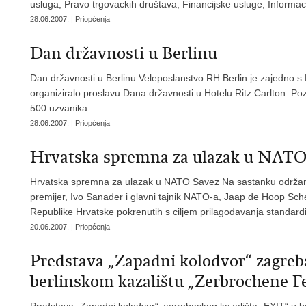
usluga, Pravo trgovackih društava, Financijske usluge, Informacijs
28.06.2007. | Priopćenja
Dan državnosti u Berlinu
Dan državnosti u Berlinu Veleposlanstvo RH Berlin je zajedno s
organiziralo proslavu Dana državnosti u Hotelu Ritz Carlton. Po
500 uzvanika.
28.06.2007. | Priopćenja
Hrvatska spremna za ulazak u NATO
Hrvatska spremna za ulazak u NATO Savez Na sastanku održano
premijer, Ivo Sanader i glavni tajnik NATO-a, Jaap de Hoop Sche
Republike Hrvatske pokrenutih s ciljem prilagodavanja standa
20.06.2007. | Priopćenja
Predstava „Zapadni kolodvor“ zagreb
berlinskom kazalištu „Zerbrochene F
Predstava „Zapadni kolodvor“ zagrebackog kazališta „EXIT“ u b