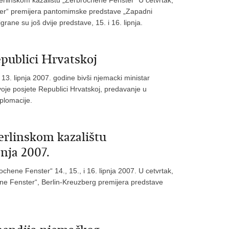
ster“ premijera pantomimske predstave „Zapadni
ane su još dvije predstave, 15. i 16. lipnja.
publici Hrvatskoj
13. lipnja 2007. godine bivši njemacki ministar
oje posjete Republici Hrvatskoj, predavanje u
plomacije.
berlinskom kazalištu
pnja 2007.
chene Fenster“ 14., 15., i 16. lipnja 2007. U cetvrtak,
hene Fenster“, Berlin-Kreuzberg premijera predstave