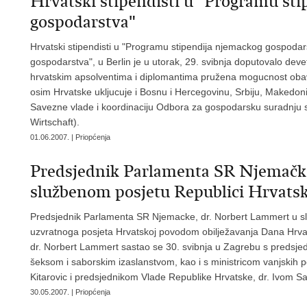
Hrvatski stipendisti u "Programu st
gospodarstva"
Hrvatski stipendisti u "Programu stipendija njemackog gospoda
gospodarstva", u Berlin je u utorak, 29. svibnja doputovalo devet 
hrvatskim apsolventima i diplomantima pružena mogucnost oba
osim Hrvatske ukljucuje i Bosnu i Hercegovinu, Srbiju, Makedoni
Savezne vlade i koordinaciju Odbora za gospodarsku suradnju
Wirtschaft).
01.06.2007. | Priopćenja
Predsjednik Parlamenta SR Njemačke
službenom posjetu Republici Hrvatsk
Predsjednik Parlamenta SR Njemacke, dr. Norbert Lammert u sl
uzvratnoga posjeta Hrvatskoj povodom obilježavanja Dana Hrv
dr. Norbert Lammert sastao se 30. svibnja u Zagrebu s preds
šeksom i saborskim izaslanstvom, kao i s ministricom vanjskih p
Kitarovic i predsjednikom Vlade Republike Hrvatske, dr. Ivom 
30.05.2007. | Priopćenja