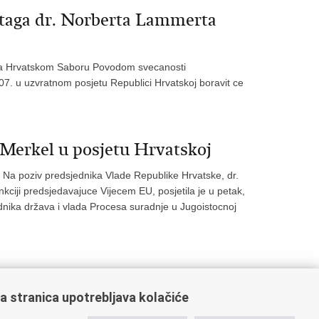
staga dr. Norberta Lammerta
rta Hrvatskom Saboru Povodom svecanosti
07. u uzvratnom posjetu Republici Hrvatskoj boravit ce
Merkel u posjetu Hrvatskoj
 Na poziv predsjednika Vlade Republike Hrvatske, dr.
ciji predsjedavajuce Vijecem EU, posjetila je u petak,
dnika država i vlada Procesa suradnje u Jugoistocnoj
a stranica upotrebljava kolačiće
9
60
61
62
Sljedeća »
»»