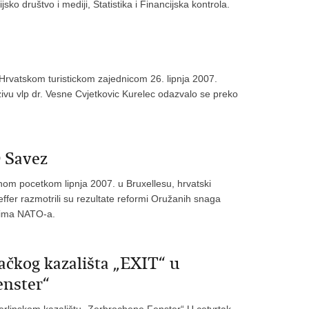
ko društvo i mediji, Statistika i Financijska kontrola.
 Hrvatskom turistickom zajednicom 26. lipnja 2007.
zivu vlp dr. Vesne Cvjetkovic Kurelec odazvalo se preko
 Savez
m pocetkom lipnja 2007. u Bruxellesu, hrvatski
ffer razmotrili su rezultate reformi Oružanih snaga
rdima NATO-a.
ačkog kazališta „EXIT“ u
enster“
erlinskom kazalištu „Zerbrochene Fenster“ U cetvrtak,