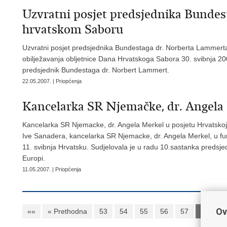
Uzvratni posjet predsjednika Bunde
hrvatskom Saboru
Uzvratni posjet predsjednika Bundestaga dr. Norberta Lamme
obilježavanja obljetnice Dana Hrvatskoga Sabora 30. svibnja 20
predsjednik Bundestaga dr. Norbert Lammert.
22.05.2007. | Priopćenja
Kancelarka SR Njemačke, dr. Angela 
Kancelarka SR Njemacke, dr. Angela Merkel u posjetu Hrvatskoj
Ive Sanadera, kancelarka SR Njemacke, dr. Angela Merkel, u funk
11. svibnja Hrvatsku. Sudjelovala je u radu 10.sastanka predsje
Europi.
11.05.2007. | Priopćenja
Ov
««
« Prethodna
53
54
55
56
57
58
5