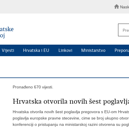
Nasl
Vijesti
Hrvatska i EU
Linkovi
Ministarstvo
Preporu
Pronađeno 670 vijesti.
Hrvatska otvorila novih šest poglavl
Hrvatska otvorila novih šest poglavlja pregovora s EU-om Hrvatsk
poglavlja europske pravne stecevine, cime se broj ukupno otvo
konferenciji o pristupanju na ministarskoj razini otvorena su po