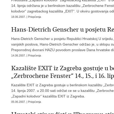
14. lipnja održana je u berlinskom kazalištu „Zerbrochene Fen
kolodvor“ zagrebackog kazališta „EXIT“. U okviru gostovanja odigr
18.06.2007. | Priopćenja
Hans-Dietrich Genscher u posjetu Re
Hans-Dietrich Genscher u posjetu Republici Hrvatskoj U srijedu, 
vanjskih poslova, Hans-Dietrich Genscher održao je, u sklopu sv
Preporodnoj dvorani HAZU povodom proslave Dana hrvatske di
14.06.2007. | Priopćenja
Kazalište EXIT iz Zagreba gostuje u 
„Zerbrochene Fenster“ 14., 15., i 16. li
Kazalište EXIT iz Zagreba gostuje u berlinskom kazalištu „Zerbro
14. lipnja 2007. u 20.00 sati održat ce se u kazalištu „Zerbroc
„Zapadni kolodvor“ kazališta EXIT iz Zagreba.
05.06.2007. | Priopćenja