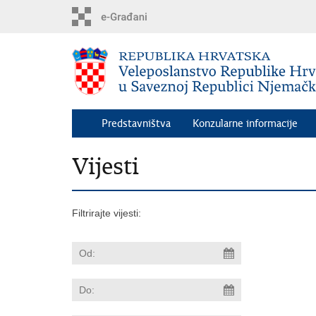
Preskoči
na
glavni
sadržaj
Predstavništva
Konzularne informacije
Vijesti
Filtrirajte vijesti: