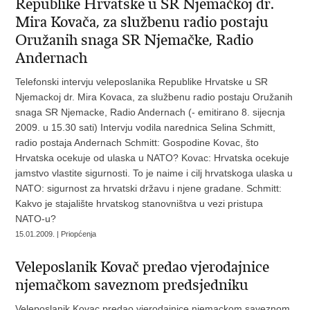
Republike Hrvatske u SR Njemačkoj dr.
Mira Kovača, za službenu radio postaju
Oružanih snaga SR Njemačke, Radio
Andernach
Telefonski intervju veleposlanika Republike Hrvatske u SR
Njemackoj dr. Mira Kovaca, za službenu radio postaju Oružanih
snaga SR Njemacke, Radio Andernach (- emitirano 8. sijecnja
2009. u 15.30 sati) Intervju vodila narednica Selina Schmitt,
radio postaja Andernach Schmitt: Gospodine Kovac, što
Hrvatska ocekuje od ulaska u NATO? Kovac: Hrvatska ocekuje
jamstvo vlastite sigurnosti. To je naime i cilj hrvatskoga ulaska u
NATO: sigurnost za hrvatski državu i njene gradane. Schmitt:
Kakvo je stajalište hrvatskog stanovništva u vezi pristupa
NATO-u?
15.01.2009. | Priopćenja
Veleposlanik Kovač predao vjerodajnice
njemačkom saveznom predsjedniku
Veleposlanik Kovac predao vjerodajnice njemackom saveznom