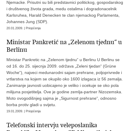
Njemacke. Prisutni su bili predstavnici politickog, gospodarskog
i društvenog života grada, medu ostalima i dogradonacelnik
Karlsruhea, Harald Denecken te clan njemackog Parlamenta,
Johannes Jung (SDP).
20.01.2009. | Priopćenja
Ministar Pankretić na „Zelenom tjednu“ u
Berlinu
Ministar Pankretic na „Zelenom tjednu“ u Berlinu U Berlinu se
od 16. do 25. sijecnja 2009. održava „Zeleni tjedan“ (Grüne
Woche“), najveci medunarodni sajam prehrane, poljoprivrede i
vrtlarstva na kojem se okupilo oko 1600 izlagaca iz 56 zemalja.
Zanimanje javnosti uobicajeno je veliko i ocekuje se oko pola
milijuna posjetitelja. Ove je godine zemlja-partner Nizozemska.
Moto ovogodišnjeg sajma je „Sigurnost prehrane“, odnosno
borba protiv gladi u svijetu.
19.01.2009. | Priopćenja
Telefonski intervju veleposlanika