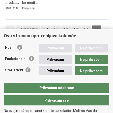
predstavnike medija.
18.06.2008. | Priopćenja
««
« Prethodna
50
51
52
53
54
55
Ova stranica upotrebljava kolačiće
56
57
58
59
Sljedeća »
»»
Nužni
Prihvaćam
Ne prihvaćam
Republika Hrvatska
Funkcionalni
Prihvaćam
Ne prihvaćam
Ministarstvo vanjskih i europskih poslova
Statistički
Prihvaćam
Ne prihvaćam
Trg N.Š. Zrinskog 7-8, 10000 Zagreb
tel.:
+385 (0)1 4569 964
fax: +385 (0)1 4551 795, +385 (0)1 4920 149
Prihvaćam odabrane
E-adresa:
ministarstvo@mvep.hr
Prihvaćam sve
Povratak na vrh
Na ovoj mrežnoj stranci koriste se kolačići. Molimo Vas da