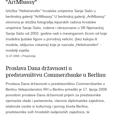
"ArtMbassy"
Izložba "Heliotransfer" hrvatske umjetnice Sanje Sašo u
berlinskoj galeriji "ArtMbassy" U berlinskoj galeriji „ArtMbassy“
otvorena je izložba fotografija kiparskih radova hrvatske
umjetnice Sanje Sašo, rodene i obrazovane u SR Njemackoj.
Sanja Sašo od 2003. godine radi s mesinganom žicom od koje
modelira ljudske figure u prirodnoj velicini, (bez kalupa ili
modela, iskljucivo rukama) koje je nazvala „Heliotransferi“ -
nositelji svjetla.
11.07.2008. | Priopćenja
Proslava Dana državnosti u
predstavništvu Commerzbanke u Berlinu
Proslava Dana državnosti u predstavništvu Commerzbanke u
Berlinu Veleposlanstvo RH u Berlinu priredilo je 17. lipnja 2008.
povodom proslave Dana državnosti prijem za predstavnike
njemacke vlade i parlamenta, clanove diplomatske zajednice,
istaknute osobe iz kulturnog i javnog života Berlina,
predstavnike svih hrvatskih iseljenickih zajednica, te