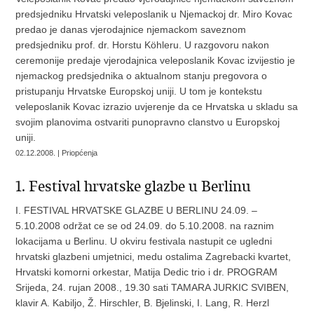
predsjedniku Hrvatski veleposlanik u Njemackoj dr. Miro Kovac
predao je danas vjerodajnice njemackom saveznom
predsjedniku prof. dr. Horstu Köhleru. U razgovoru nakon
ceremonije predaje vjerodajnica veleposlanik Kovac izvijestio je
njemackog predsjednika o aktualnom stanju pregovora o
pristupanju Hrvatske Europskoj uniji. U tom je kontekstu
veleposlanik Kovac izrazio uvjerenje da ce Hrvatska u skladu sa
svojim planovima ostvariti punopravno clanstvo u Europskoj
uniji.
02.12.2008. | Priopćenja
1. Festival hrvatske glazbe u Berlinu
I. FESTIVAL HRVATSKE GLAZBE U BERLINU 24.09. –
5.10.2008 održat ce se od 24.09. do 5.10.2008. na raznim
lokacijama u Berlinu. U okviru festivala nastupit ce ugledni
hrvatski glazbeni umjetnici, medu ostalima Zagrebacki kvartet,
Hrvatski komorni orkestar, Matija Dedic trio i dr. PROGRAM
Srijeda, 24. rujan 2008., 19.30 sati TAMARA JURKIC SVIBEN,
klavir A. Kabiljo, Ž. Hirschler, B. Bjelinski, I. Lang, R. Herzl