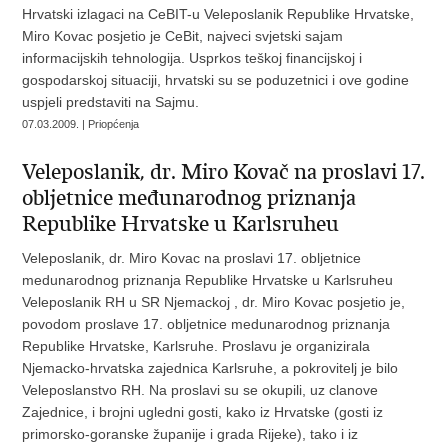
Hrvatski izlagaci na CeBIT-u Veleposlanik Republike Hrvatske,
Miro Kovac posjetio je CeBit, najveci svjetski sajam
informacijskih tehnologija. Usprkos teškoj financijskoj i
gospodarskoj situaciji, hrvatski su se poduzetnici i ove godine
uspjeli predstaviti na Sajmu.
07.03.2009. | Priopćenja
Veleposlanik, dr. Miro Kovač na proslavi 17.
obljetnice međunarodnog priznanja
Republike Hrvatske u Karlsruheu
Veleposlanik, dr. Miro Kovac na proslavi 17. obljetnice
medunarodnog priznanja Republike Hrvatske u Karlsruheu
Veleposlanik RH u SR Njemackoj , dr. Miro Kovac posjetio je,
povodom proslave 17. obljetnice medunarodnog priznanja
Republike Hrvatske, Karlsruhe. Proslavu je organizirala
Njemacko-hrvatska zajednica Karlsruhe, a pokrovitelj je bilo
Veleposlanstvo RH. Na proslavi su se okupili, uz clanove
Zajednice, i brojni ugledni gosti, kako iz Hrvatske (gosti iz
primorsko-goranske županije i grada Rijeke), tako i iz