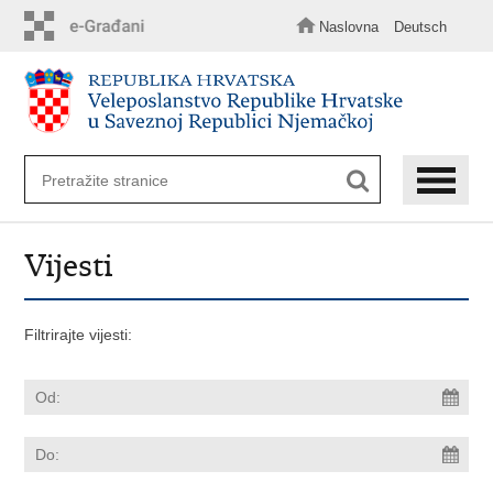
Preskoči
na
Naslovna
Deutsch
glavni
sadržaj
Vijesti
Filtrirajte vijesti: