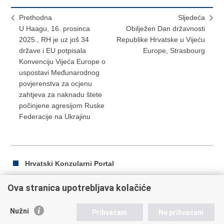
Prethodna
Sljedeća
U Haagu, 16. prosinca
Obilježen Dan državnosti
2025., RH je uz još 34
Republike Hrvatske u Vijeću
države i EU potpisala
Europe, Strasbourg
Konvenciju Vijeća Europe o
uspostavi Međunarodnog
povjerenstva za ocjenu
zahtjeva za naknadu štete
počinjene agresijom Ruske
Federacije na Ukrajinu
Hrvatski Konzularni Portal
Ova stranica upotrebljava kolačiće
Ispiši
Podijeli
Podijeli
Nužni
Prihvaćam
Ne prihvaćam
stranicu
na
na