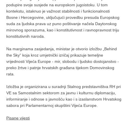
podupire svoje susjede na europskom jugoistoku. U tom
kontekstu, istaknuo je važnost stabilnosti i funkcionalnosti
Bosne i Hercegovine, uključujući provedbu presuda Europskog
suda za ljudska prava uz puno poštivanje načela Daytonskog
mirovnog sporazuma, kao i konstitutivnost i ravnopravnost triju
konstitutivnih naroda.
Na marginama zasjedanja, ministar je otvorio izložbu „Behind
the Sky“ koja kroz umjetnički izričaj prikazuje temeljne
vrijednosti Vijeća Europe - mir, slobodu i ljudsko dostojanstvo -
preko žrtve i patnje hrvatskih građana tijekom Domovinskog
rata.
Izložba je organizirana u suradnji Stalnog predstavništva RH pri
VE sa Samostalnim sektorom za javnu i kulturnu diplomaciju,
informiranje i odnose s javnošću kao i s izaslanstvom Hrvatskog
sabora pri Parlamentarnoj skupštini Vijeća Europe.
Pisane vijesti