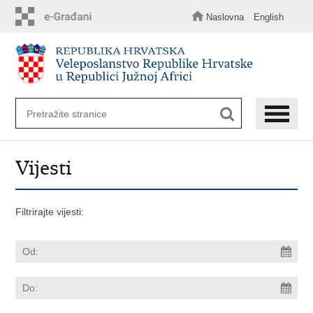
Preskoči
na
Naslovna
English
glavni
sadržaj
Vijesti
Filtrirajte vijesti: