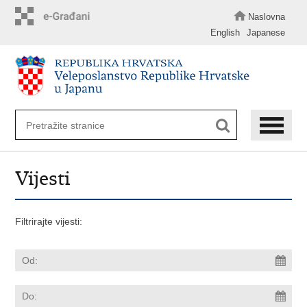
Preskoči
na
Naslovna
glavni
English
Japanese
sadržaj
Vijesti
Filtrirajte vijesti: