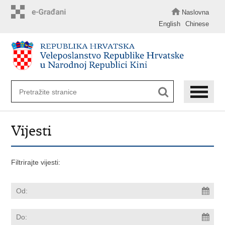
Preskoči
na
Naslovna
glavni
English
Chinese
sadržaj
Vijesti
Filtrirajte vijesti: