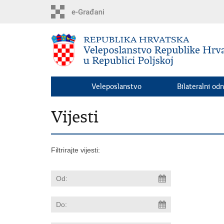
Preskoči
na
glavni
sadržaj
Veleposlanstvo
Bilateralni odn
Vijesti
Filtrirajte vijesti: