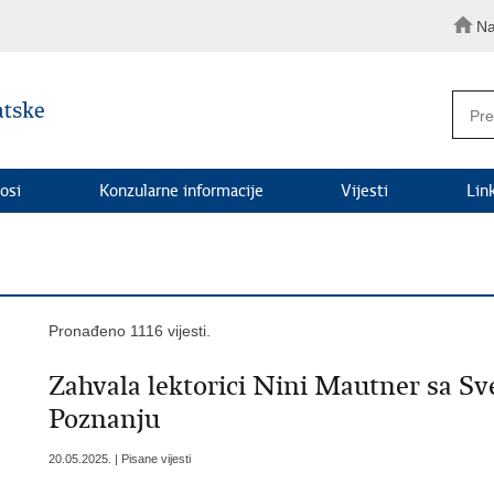
Na
osi
Konzularne informacije
Vijesti
Lin
Pronađeno 1116 vijesti.
​Zahvala lektorici Nini Mautner sa S
Poznanju
20.05.2025. | Pisane vijesti