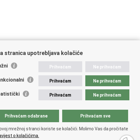
a stranica upotrebljava kolačiće
15
16
17
Sljedeća »
»»
žni
Prihvaćam
Ne prihvaćam
nkcionalni
Prihvaćam
Ne prihvaćam
atistički
Prihvaćam
Ne prihvaćam
Prihvaćam odabrane
Prihvaćam sve
ovoj mrežnoj stranci koriste se kolačići. Molimo Vas da pročitate
vijest o kolačićima.