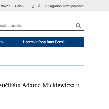
slovna
Polski
A
Prilagodba pristupačnosti
A
kovi
Hrvatski Konzularni Portal
veučilišta Adama Mickiewicza u