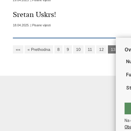
29.04.2025. | Pisane vijesti
Sretan Uskrs!
18.04.2025. | Pisane vijesti
Ov
««
« Prethodna
8
9
10
11
12
13
14
Nu
Fu
St
Na 
Oba