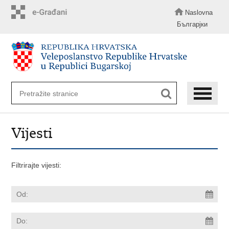
Preskoči
na
Naslovna
glavni
Българјки
sadržaj
Vijesti
Filtrirajte vijesti: