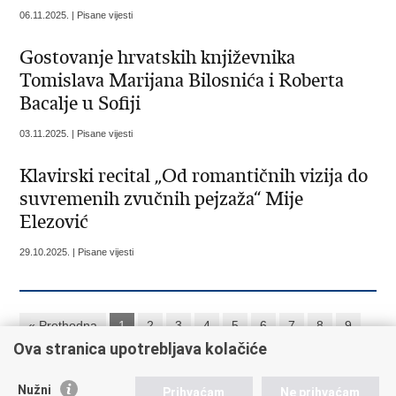
06.11.2025. | Pisane vijesti
​Gostovanje hrvatskih književnika
Tomislava Marijana Bilosnića i Roberta
Bacalje u Sofiji
03.11.2025. | Pisane vijesti
Klavirski recital „Od romantičnih vizija do
suvremenih zvučnih pejzaža“ Mije
Elezović
29.10.2025. | Pisane vijesti
« Prethodna
1
2
3
4
5
6
7
8
9
Ova stranica upotrebljava kolačiće
10
Sljedeća »
»»
Nužni
Prihvaćam
Ne prihvaćam