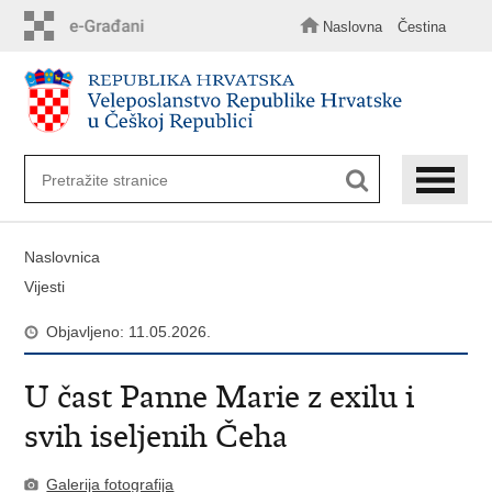
Preskoči
na
Naslovna
Čestina
glavni
sadržaj
Naslovnica
Vijesti
Objavljeno: 11.05.2026.
U čast Panne Marie z exilu i
svih iseljenih Čeha
Galerija fotografija