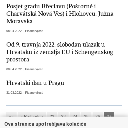
Posjet gradu Břeclavu (Poštorné i
Charvátská Nová Ves) i Hlohovcu, Južna
Moravska
08.04.2022. | Pisane vijesti
Od 9. travnja 2022. slobodan ulazak u
Hrvatsku iz zemalja EU i Schengenskog
prostora
08.04.2022. | Pisane vijesti
Hrvatski dan u Pragu
31.03.2022. | Pisane vijesti
««
« Prethodna
22
23
24
25
26
27
Ova stranica upotrebljava kolačiće
28
29
30
Sljedeća »