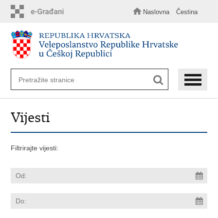
Preskoči
na
Naslovna
Čestina
glavni
sadržaj
Vijesti
Filtrirajte vijesti: