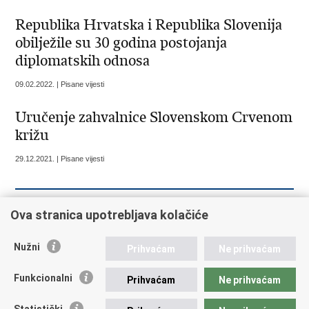
Republika Hrvatska i Republika Slovenija
obilježile su 30 godina postojanja
diplomatskih odnosa
09.02.2022. | Pisane vijesti
Uručenje zahvalnice Slovenskom Crvenom
križu
29.12.2021. | Pisane vijesti
Ova stranica upotrebljava kolačiće
« Prethodna
1
2
3
4
5
6
Sljedeća »
Nužni
Prihvaćam
Ne prihvaćam
Republika Hrvatska
Funkcionalni
Prihvaćam
Ne prihvaćam
Ministarstvo vanjskih i europskih poslova