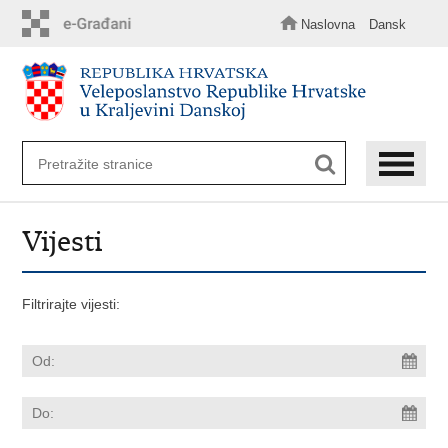
Preskoči
na
Naslovna
Dansk
glavni
sadržaj
Vijesti
Filtrirajte vijesti: