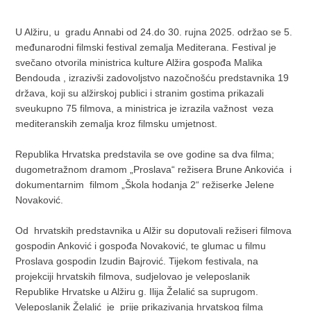
U Alžiru, u gradu Annabi od 24.do 30. rujna 2025. održao se 5.
međunarodni filmski festival zemalja Mediterana. Festival je
svečano otvorila ministrica kulture Alžira gospođa Malika
Bendouda , izrazivši zadovoljstvo nazočnošću predstavnika 19
država, koji su alžirskoj publici i stranim gostima prikazali
sveukupno 75 filmova, a ministrica je izrazila važnost veza
mediteranskih zemalja kroz filmsku umjetnost.
Republika Hrvatska predstavila se ove godine sa dva filma;
dugometražnom dramom „Proslava“ režisera Brune Ankovića i
dokumentarnim filmom „Škola hodanja 2“ režiserke Jelene
Novaković.
Od hrvatskih predstavnika u Alžir su doputovali režiseri filmova
gospodin Anković i gospođa Novaković, te glumac u filmu
Proslava gospodin Izudin Bajrović. Tijekom festivala, na
projekciji hrvatskih filmova, sudjelovao je veleposlanik
Republike Hrvatske u Alžiru g. Ilija Želalić sa suprugom.
Veleposlanik Želalić je prije prikazivanja hrvatskog filma