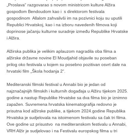
„Proslava“ razgovarao s novom ministricom kulture Alžira
gospođom Bendoudom kao i s direktorom festivala
gospodinom Allalom zahvalivši im na pozivnici koju su uputili
Republici Hrvatskoj, kao i na izboru navedenih filmova koji
doprinose jačanju kulturne suradnje između Republike Hrvatske
i Alžira.
Alžirska publika je velikim aplauzom nagradila oba filma a
alžirske državne novine El Moudjahid objavile su poseban
prilog oko festivala u kojem su posebno pozitivan osvrt dale na
hrvatski film „Škola hodanja 2“.
Mediteranski filmski festival u Annabi bio je jedan od
najznačajnijih filmskih i kulturnih događaja u Alžiru tijekom 2025.
godine a nastup Republike Hrvatske sa dva filma bio je iznimno
zapažen. Suvremena hrvatska kinematografija redovno je
prisutna kod alžirske publike, a tijekom 2024.godine Republika
Hrvatska je sudjelovala na istoimenom festivalu sa čak tri filma.
Ove godine uz prisustvo na mediteranskom festivalu u Annabi,
VRH Alžir je sudjelovao i na Festivalu europskog filma u tri