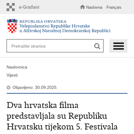
Preskoči
na
Naslovna
Français
glavni
sadržaj
Naslovnica
Vijesti
Objavljeno: 30.09.2025.
Dva hrvatska filma
predstavljala su Republiku
Hrvatsku tijekom 5. Festivala