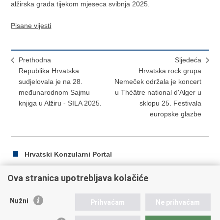
alžirska grada tijekom mjeseca svibnja 2025.
Pisane vijesti
Prethodna
Sljedeća
Republika Hrvatska
Hrvatska rock grupa
sudjelovala je na 28.
Nemeček održala je koncert
međunarodnom Sajmu
u Théâtre national d'Alger u
knjiga u Alžiru - SILA 2025.
sklopu 25. Festivala
europske glazbe
Hrvatski Konzularni Portal
Ova stranica upotrebljava kolačiće
Ispiši
Podijeli
Podijeli
Nužni
Prihvaćam
Ne prihvaćam
stranicu
na
na