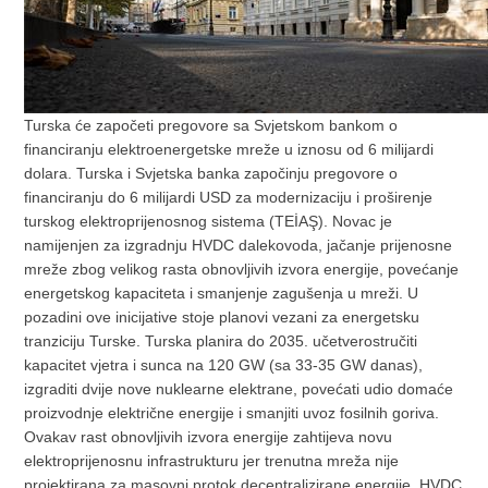
Turska će započeti pregovore sa Svjetskom bankom o
financiranju elektroenergetske mreže u iznosu od 6 milijardi
dolara. Turska i Svjetska banka započinju pregovore o
financiranju do 6 milijardi USD za modernizaciju i proširenje
turskog elektroprijenosnog sistema (TEİAŞ). Novac je
namijenjen za izgradnju HVDC dalekovoda, jačanje prijenosne
mreže zbog velikog rasta obnovljivih izvora energije, povećanje
energetskog kapaciteta i smanjenje zagušenja u mreži. U
pozadini ove inicijative stoje planovi vezani za energetsku
tranziciju Turske. Turska planira do 2035. učetverostručiti
kapacitet vjetra i sunca na 120 GW (sa 33-35 GW danas),
izgraditi dvije nove nuklearne elektrane, povećati udio domaće
proizvodnje električne energije i smanjiti uvoz fosilnih goriva.
Ovakav rast obnovljivih izvora energije zahtijeva novu
elektroprijenosnu infrastrukturu jer trenutna mreža nije
projektirana za masovni protok decentralizirane energije. HVDC