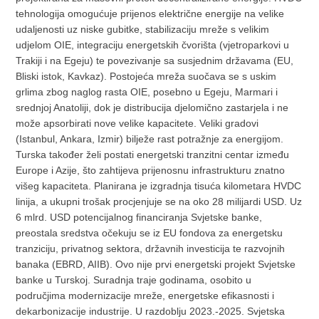
tehnologija omogućuje prijenos električne energije na velike
udaljenosti uz niske gubitke, stabilizaciju mreže s velikim
udjelom OIE, integraciju energetskih čvorišta (vjetroparkovi u
Trakiji i na Egeju) te povezivanje sa susjednim državama (EU,
Bliski istok, Kavkaz). Postojeća mreža suočava se s uskim
grlima zbog naglog rasta OIE, posebno u Egeju, Marmari i
srednjoj Anatoliji, dok je distribucija djelomično zastarjela i ne
može apsorbirati nove velike kapacitete. Veliki gradovi
(Istanbul, Ankara, Izmir) bilježe rast potražnje za energijom.
Turska također želi postati energetski tranzitni centar između
Europe i Azije, što zahtijeva prijenosnu infrastrukturu znatno
višeg kapaciteta. Planirana je izgradnja tisuća kilometara HVDC
linija, a ukupni trošak procjenjuje se na oko 28 milijardi USD. Uz
6 mlrd. USD potencijalnog financiranja Svjetske banke,
preostala sredstva očekuju se iz EU fondova za energetsku
tranziciju, privatnog sektora, državnih investicija te razvojnih
banaka (EBRD, AIIB). Ovo nije prvi energetski projekt Svjetske
banke u Turskoj. Suradnja traje godinama, osobito u
područjima modernizacije mreže, energetske efikasnosti i
dekarbonizacije industrije. U razdoblju 2023.-2025. Svjetska