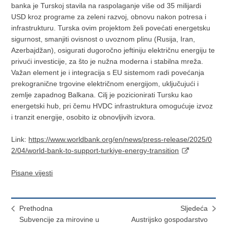
banka je Turskoj stavila na raspolaganje više od 35 milijardi
USD kroz programe za zeleni razvoj, obnovu nakon potresa i
infrastrukturu. Turska ovim projektom želi povećati energetsku
sigurnost, smanjiti ovisnost o uvoznom plinu (Rusija, Iran,
Azerbajdžan), osigurati dugoročno jeftiniju električnu energiju te
privući investicije, za što je nužna moderna i stabilna mreža.
Važan element je i integracija s EU sistemom radi povećanja
prekogranične trgovine električnom energijom, uključujući i
zemlje zapadnog Balkana. Cilj je pozicionirati Tursku kao
energetski hub, pri čemu HVDC infrastruktura omogućuje izvoz
i tranzit energije, osobito iz obnovljivih izvora.
Link:
https://www.worldbank.org/en/news/press-release/2025/0
2/04/world-bank-to-support-turkiye-energy-transition
Pisane vijesti
Prethodna
Sljedeća
Subvencije za mirovine u
Austrijsko gospodarstvo