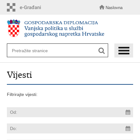
Preskoči
na
Naslovna
glavni
sadržaj
Vijesti
Filtrirajte vijesti: