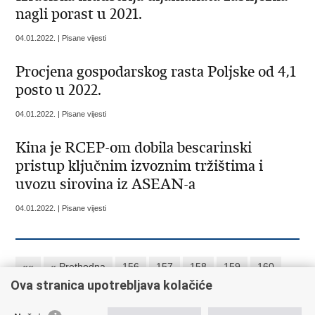
nagli porast u 2021.
04.01.2022. | Pisane vijesti
Procjena gospodarskog rasta Poljske od 4,1
posto u 2022.
04.01.2022. | Pisane vijesti
Kina je RCEP-om dobila bescarinski
pristup ključnim izvoznim tržištima i
uvozu sirovina iz ASEAN-a
04.01.2022. | Pisane vijesti
««
« Prethodna
156
157
158
159
160
Ova stranica upotrebljava kolačiće
161
162
163
164
165
Sljedeća »
»»