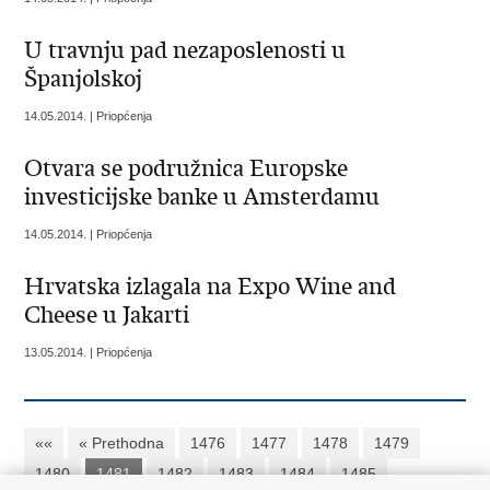
U travnju pad nezaposlenosti u
Španjolskoj
14.05.2014. | Priopćenja
Otvara se podružnica Europske
investicijske banke u Amsterdamu
14.05.2014. | Priopćenja
Hrvatska izlagala na Expo Wine and
Cheese u Jakarti
13.05.2014. | Priopćenja
««
« Prethodna
1476
1477
1478
1479
1480
1481
1482
1483
1484
1485