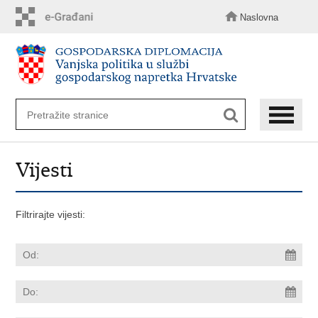
Preskoči
na
Naslovna
glavni
sadržaj
Vijesti
Filtrirajte vijesti: