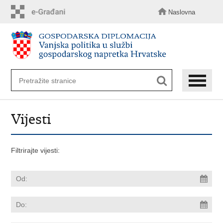
Preskoči
na
Naslovna
glavni
sadržaj
Vijesti
Filtrirajte vijesti: