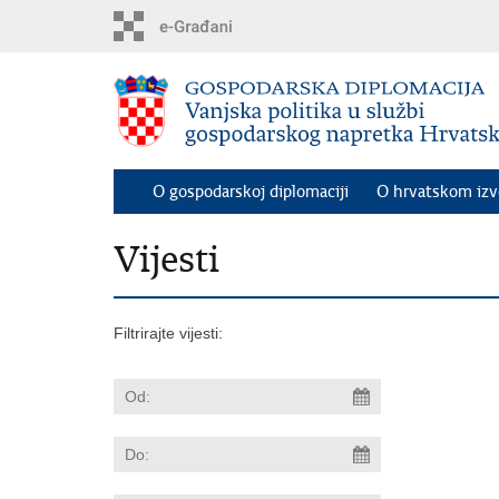
Preskoči
na
glavni
sadržaj
O gospodarskoj diplomaciji
O hrvatskom iz
Vijesti
Filtrirajte vijesti: