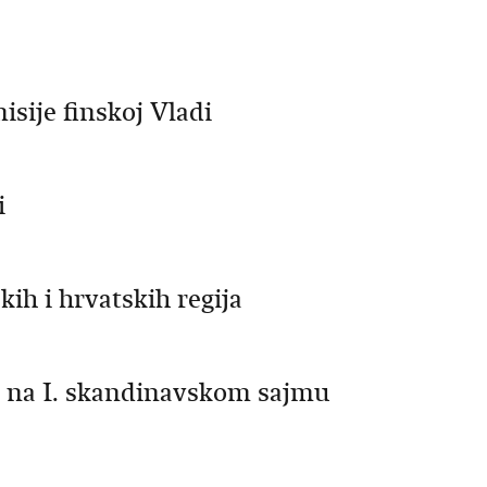
ije finskoj Vladi
i
ih i hrvatskih regija
a na I. skandinavskom sajmu