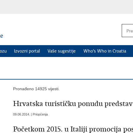
vozu
Izvozni portal
Vaše sugestije
Who's Who in Croatia
Pronađeno 14925 vijesti.
Hrvatska turističku ponudu predstavi
09.06.2014. | Priopćenja
Početkom 2015. u Italiji promocija po