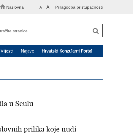
Naslovna
A
Prilagodba pristupačnosti
A
Vijesti
Najave
Hrvatski Konzularni Portal
la u Seulu
slovnih prilika koje nudi