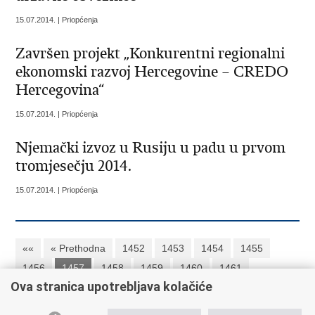
15.07.2014. | Priopćenja
Završen projekt „Konkurentni regionalni
ekonomski razvoj Hercegovine – CREDO
Hercegovina“
15.07.2014. | Priopćenja
Njemački izvoz u Rusiju u padu u prvom
tromjesečju 2014.
15.07.2014. | Priopćenja
««
« Prethodna
1452
1453
1454
1455
1456
1457
1458
1459
1460
1461
Ova stranica upotrebljava kolačiće
Sljedeća »
»»