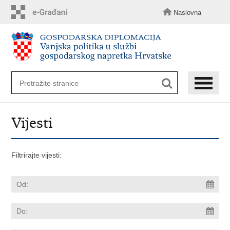
Preskoči
na
Naslovna
glavni
sadržaj
Vijesti
Filtrirajte vijesti: