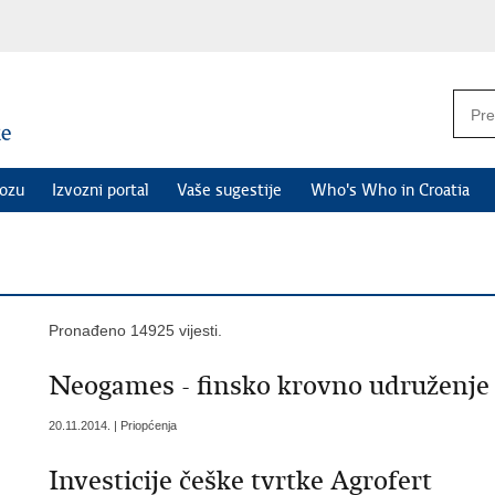
vozu
Izvozni portal
Vaše sugestije
Who's Who in Croatia
Pronađeno 14925 vijesti.
Neogames - finsko krovno udruženje i
20.11.2014. | Priopćenja
Investicije češke tvrtke Agrofert