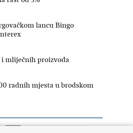
trgovačkom lancu Bingo
Interex
 i mliječnih proizvoda
000 radnih mjesta u brodskom
4
1395
1396
1397
1398
1399