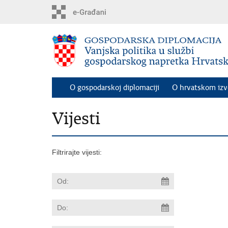
Preskoči
na
glavni
sadržaj
O gospodarskoj diplomaciji
O hrvatskom iz
Vijesti
Filtrirajte vijesti: