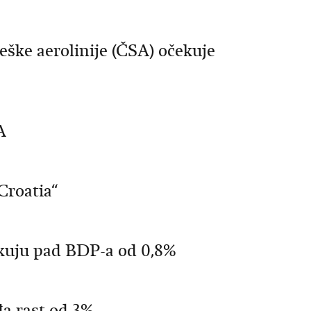
eške aerolinije (ČSA) očekuje
A
Croatia“
kuju pad BDP-a od 0,8%
đa rast od 3%