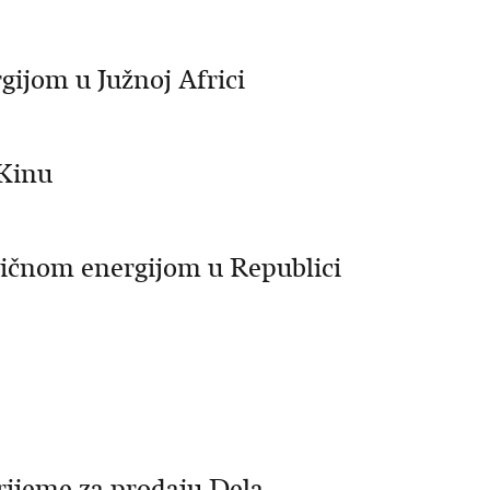
gijom u Južnoj Africi
 Kinu
ričnom energijom u Republici
rijeme za prodaju Dela