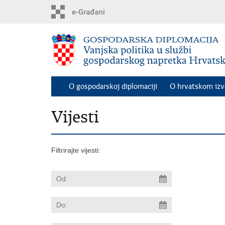
Preskoči
na
glavni
sadržaj
O gospodarskoj diplomaciji
O hrvatskom iz
Vijesti
Filtrirajte vijesti: