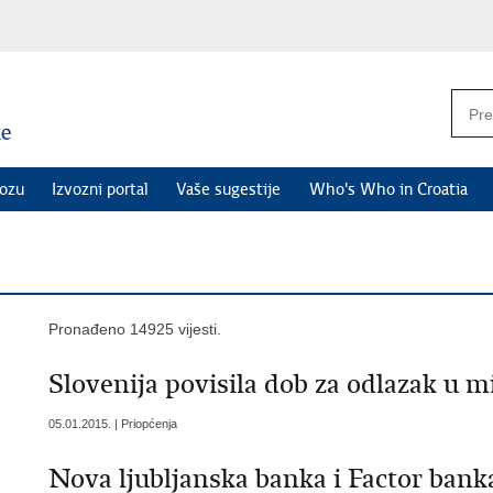
vozu
Izvozni portal
Vaše sugestije
Who's Who in Croatia
Pronađeno 14925 vijesti.
Slovenija povisila dob za odlazak u m
05.01.2015. | Priopćenja
Nova ljubljanska banka i Factor bank