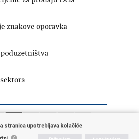
je znakove oporavka
 poduzetništva
 sektora
7
1368
1369
1370
1371
1372
a stranica upotrebljava kolačiće
žni