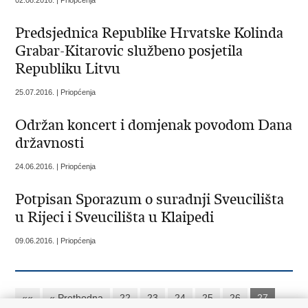
Predsjednica Republike Hrvatske Kolinda
Grabar-Kitarovic službeno posjetila
Republiku Litvu
25.07.2016. | Priopćenja
Održan koncert i domjenak povodom Dana
državnosti
24.06.2016. | Priopćenja
Potpisan Sporazum o suradnji Sveucilišta
u Rijeci i Sveucilišta u Klaipedi
09.06.2016. | Priopćenja
««
« Prethodna
22
23
24
25
26
27