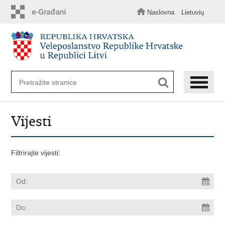
Preskoči
na
Naslovna
Lietuvių
glavni
sadržaj
Vijesti
Filtrirajte vijesti: