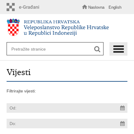
Preskoči
na
Naslovna
English
glavni
sadržaj
Vijesti
Filtrirajte vijesti: