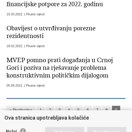
financijske potpore za 2022. godinu
15.03.2022. | Pisane vijesti
Obavijest o utvrđivanju porezne
rezidentnosti
18.02.2022. | Pisane vijesti
MVEP pomno prati događanja u Crnoj
Gori i poziva na rješavanje problema
konstruktivnim političkim dijalogom
05.09.2021. | Pisane vijesti
« Prethodna
1
2
3
4
5
6
7
8
9
Ova stranica upotrebljava kolačiće
Sljedeća »
Nužni