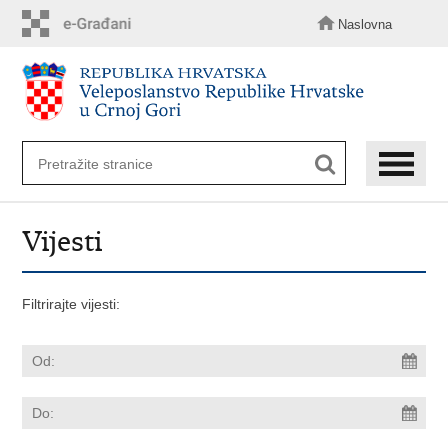
Preskoči
na
Naslovna
glavni
sadržaj
Vijesti
Filtrirajte vijesti: