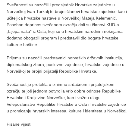
Svečanosti su nazočili i predsjednik Hrvatske zajednice u
Norveškoj Ivan Turkalj te brojni članovi hrvatske zajednice kao i
učiteljica hrvatske nastave u Norveškoj Mateja Kelemenić.
Poseban doprinos svečanom ozračju dali su članovi KUD-a
„Lijepa naša“ iz Osla, koji su u hrvatskim narodnim nošnjama
dodatno obogatili program i predstavili dio bogate hrvatske
kulturne baštine.
Prijemu su nazočili predstavnici norveških državnih institucija,
diplomatskog zbora, poslovne zajednice, hrvatske zajednice u
Norveškoj te brojni prijatelji Republike Hrvatske.
Svečanost je protekla u iznimno srdačnom i prijateljskom
ozračju te još jednom potvrdila vrlo dobre odnose Republike
Hrvatske i Kraljevine Norveške, kao i važnu ulogu
Veleposlanstva Republike Hrvatske u Oslu i hrvatske zajednice
u promicanju hrvatskih interesa, kulture i identiteta u Norveškoj.
Pisane vijesti