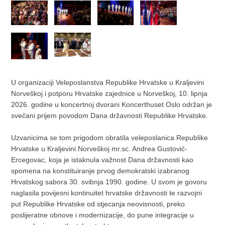
U organizaciji Veleposlanstva Republike Hrvatske u Kraljevini
Norveškoj i potporu Hrvatske zajednice u Norveškoj, 10. lipnja
2026. godine u koncertnoj dvorani Koncerthuset Oslo održan je
svečani prijem povodom Dana državnosti Republike Hrvatske.
Uzvanicima se tom prigodom obratila veleposlanica Republike
Hrvatske u Kraljevini Norveškoj mr.sc. Andrea Gustović-
Ercegovac, koja je istaknula važnost Dana državnosti kao
spomena na konstituiranje prvog demokratski izabranog
Hrvatskog sabora 30. svibnja 1990. godine. U svom je govoru
naglasila povijesni kontinuitet hrvatske državnosti te razvojni
put Republike Hrvatske od stjecanja neovisnosti, preko
poslijeratne obnove i modernizacije, do pune integracije u