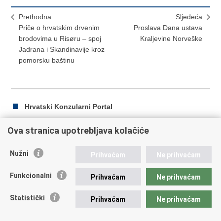
Prethodna
Sljedeća
Priče o hrvatskim drvenim
Proslava Dana ustava
brodovima u Risøru – spoj
Kraljevine Norveške
Jadrana i Skandinavije kroz
pomorsku baštinu
Hrvatski Konzularni Portal
Ova stranica upotrebljava kolačiće
Ispiši
Podijeli
Podijeli
Nužni
Prihvaćam
Ne prihvaćam
stranicu
na
na
Republika Hrvatska
Facebooku
Twitteru
Funkcionalni
Prihvaćam
Ne prihvaćam
Ministarstvo vanjskih i europskih poslova
Statistički
Prihvaćam
Ne prihvaćam
Trg N.Š. Zrinskog 7-8, 10000 Zagreb
tel.:
+385 (0)1 4569 964