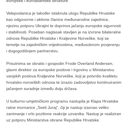
europske i euroatlantske strukture.
Veleposlanica je također istaknula ulogu Republike Hrvatske
kao odgovorne i aktivne članice međunarodne zajednice,
njezinu potporu Ukrajini te doprinos jačanju europske sigurnosti
i stabilnosti. Poseban naglasak stavljen je na izvrsne bilateralne
odnose Republike Hrvatske i Kraljevine Norveške, koji se
temelje na zajedničkim vrijednostima, međusobnom povjerenju
i dugogodišnjem partnerstvu.
Prisutnima se obratio i gospodin Frode Overland Andersen,
glavni direktor za europske poslove i trgovinu u Ministarstvu
vanjskih poslova Kraljevine Norveške, koji je potvrdio kvalitetu
hrvatsko-norveških odnosa te izrazio zadovoljstvo kontinuiranim
jačanjem suradnje između dviju država.
U kulturno-umjetničkom programu nastupila je Klapa Hrvatske
ratne mornarice „Sveti Juraj“, čiji je nastup izazvao veliko
zanimanje i vrlo pozitivne reakcije uzvanika. Nastup je realiziran
uz potporu Ministarstva obrane Republike Hrvatske.