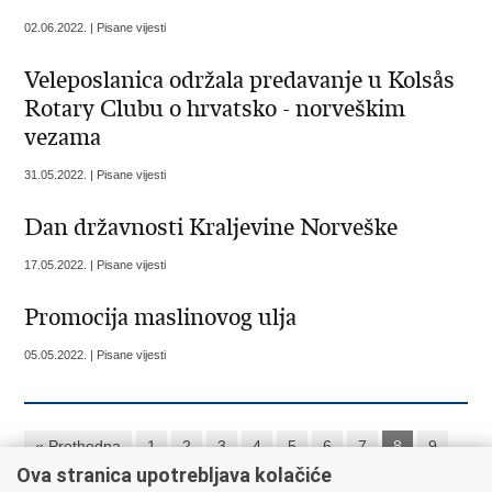
02.06.2022. | Pisane vijesti
Veleposlanica održala predavanje u Kolsås
Rotary Clubu o hrvatsko - norveškim
vezama
31.05.2022. | Pisane vijesti
Dan državnosti Kraljevine Norveške
17.05.2022. | Pisane vijesti
Promocija maslinovog ulja
05.05.2022. | Pisane vijesti
« Prethodna
1
2
3
4
5
6
7
8
9
Ova stranica upotrebljava kolačiće
10
Sljedeća »