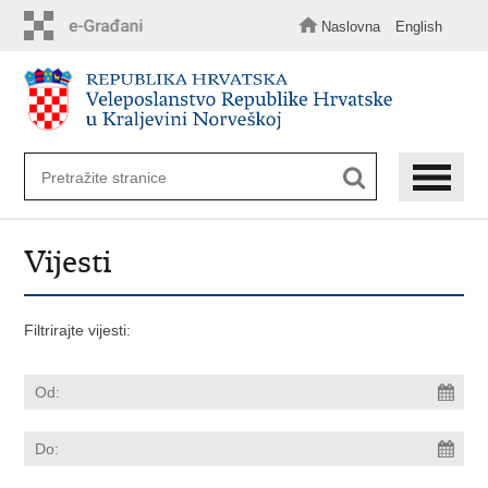
Preskoči
na
Naslovna
English
glavni
sadržaj
Vijesti
Filtrirajte vijesti: