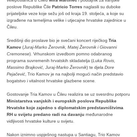
veleposlanica u Čileu
Mira Martinec
i podtajnik za vanjske
poslove Republike Čile
Patricio Torres
naglasili su duboke
prijateljske veze koje sežu još od kraja 19. stoljeća, a koje su
izgrađene na temeljima velike i utjecajne hrvatske zajednice u
Čileu.
Središnji dio proslave bio je svečani koncert riječkog
Tria
Kamov
(
Juraj-Marko Žerovnik, Matej Žerovnik i Giovanni
Cremonese
). Vrhunskom izvedbom pomno odabranog
programa suvremenih hrvatskih skladatelja (
Luka Rovis,
Massimo Brajković, Juraj-Marko Žerovnik
) te djela
Dore
Pejačević
, Trio Kamov je na najbolji mogući način predstavio
bogatstvo i vitalnost hrvatske glazbene scene.
Gostovanje Tria Kamov u Čileu realizira se uz svesrdnu potporu
Ministarstva vanjskih i europskih poslova Republike
Hrvatske
koje zajedno s diplomatskim predstavništvima
RH u svijetu predano radi na davanju
međunarodne
vidljivosti hrvatske kulture u svijetu.
Nakon iznimno uspješnog nastupa u Santiagu, Trio Kamov