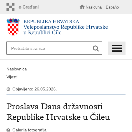
Preskoči
na
Naslovna
Español
glavni
sadržaj
Naslovnica
Vijesti
Objavljeno: 26.05.2026.
Proslava Dana državnosti
Republike Hrvatske u Čileu
Galerija fotografija