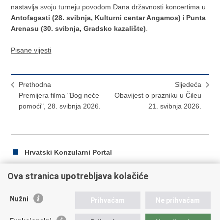
nastavlja svoju turneju povodom Dana državnosti koncertima u
Antofagasti (
28. svibnja, Kulturni centar Angamos)
i
Punta
Arenasu (
30. svibnja, Gradsko kazalište)
.
Pisane vijesti
Prethodna
Sljedeća
Premijera filma "Bog neće
Obavijest o prazniku u Čileu
pomoći", 28. svibnja 2026.
21. svibnja 2026.
Hrvatski Konzularni Portal
Ova stranica upotrebljava kolačiće
Ispiši
Podijeli
Podijeli
Nužni
Prihvaćam
Ne prihvaćam
stranicu
na
na
Facebooku
Twitteru