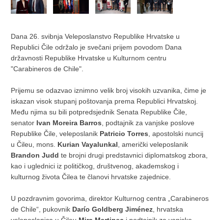
Dana 26. svibnja Veleposlanstvo Republike Hrvatske u
Republici Čile održalo je svečani prijem povodom Dana
državnosti Republike Hrvatske u Kulturnom centru
"Carabineros de Chile".
Prijemu se odazvao iznimno velik broj visokih uzvanika, čime je
iskazan visok stupanj poštovanja prema Republici Hrvatskoj.
Među njima su bili potpredsjednik Senata Republike Čile,
senator
Ivan Moreira Barros
, podtajnik za vanjske poslove
Republike Čile, veleposlanik
Patricio Torres
, apostolski nuncij
u Čileu, mons.
Kurian Vayalunkal
, američki veleposlanik
Brandon Judd
te brojni drugi predstavnici diplomatskog zbora,
kao i uglednici iz političkog, društvenog, akademskog i
kulturnog života Čilea te članovi hrvatske zajednice.
U pozdravnim govorima, direktor Kulturnog centra „Carabineros
de Chile“, pukovnik
Darío Goldberg Jiménez
, hrvatska