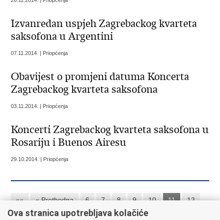
26.11.2014. | Priopćenja
Izvanredan uspjeh Zagrebackog kvarteta
saksofona u Argentini
07.11.2014. | Priopćenja
Obavijest o promjeni datuma Koncerta
Zagrebackog kvarteta saksofona
03.11.2014. | Priopćenja
Koncerti Zagrebackog kvarteta saksofona u
Rosariju i Buenos Airesu
29.10.2014. | Priopćenja
««
« Prethodna
6
7
8
9
10
11
12
Ova stranica upotrebljava kolačiće
13
Sljedeća »