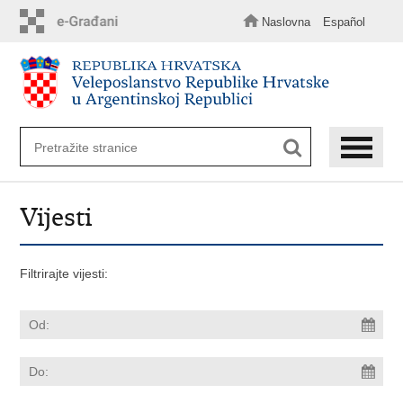
Preskoči
na
Naslovna
Español
glavni
sadržaj
Vijesti
Filtrirajte vijesti: