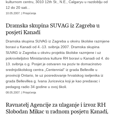
kulturnom centru, 3010 12th St., N.E., Calgaryu u razdoblju od
12 do 20 sati...
10.05.2007. | Priopćenja
Dramska skupina SUVAG iz Zagreba u
posjeti Kanadi
Dramska skupina SUVAG iz Zagreba u okviru školske razmjene
boravi u Kanadi od 4.-13. svibnja 2007. Dramska skupina
SUVAG iz Zagreba u okviru projekta školske razmjene i uz
pokroviteljstvo Ministarstva kulture RH boravi u Kanadi od 4. do
13. svibnja o.g. Posjet je ostvaren na poziv te domacinstvo
srednjoškolskog centra „Centennial“ iz grada Belleville u
provinciji Ontario, te uz posredovanje hrvatskog iseljenika iz
grada Bellevillea g. Ivana Juricevica koji je kao predavac i
pedagog radio 34 godine u ovoj školi.
08.05.2007. | Priopćenja
Ravnatelj Agencije za ulaganje i izvoz RH
Slobodan Mikac u radnom posjetu Kanadi,