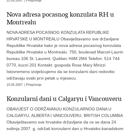
22.05.2007. | Priopćenja
Nova adresa pocasnog konzulata RH u
Montrealu
NOVA ADRESA POCASNOG KONZULATA REPUBLIKE
HRVATSKE U MONTREALU Obaviještavamo sve državljane
Republike Hrvatske kako je nova adresa pocasnog konzulata
Republike Hrvatske u Montrealu: 750, boulevad Marcel-Laurin
bureau 106 St. Laurent, Québec H4M 2M4 Telefon: 514 744
0770, kucni 201 Kontakt: gospoda Rose Mary Mirizzi
Istovremeno izviješcujemo da se konzularni dani redovitio
održavaju svaki prvi petak u mjesecu.
15.05.2007. | Priopćenja
Konzularni dani u Calgaryu i Vancouveru
OBAVIJEST O ODRŽAVANJU KONZULARNOG DANA U
CALGARYU, ALBERTA I VANCOUVERU, BRITISH COLUMBIA
Obaviještavamo sve hrvatske državljane da ce se dana 24.
svibnja 2007. g. održati konzularni dan u Hrvatsko-kanadskom