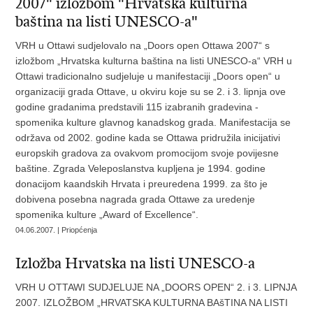
2007" izložbom "Hrvatska kulturna
baština na listi UNESCO-a"
VRH u Ottawi sudjelovalo na „Doors open Ottawa 2007“ s
izložbom „Hrvatska kulturna baština na listi UNESCO-a“ VRH u
Ottawi tradicionalno sudjeluje u manifestaciji „Doors open“ u
organizaciji grada Ottave, u okviru koje su se 2. i 3. lipnja ove
godine gradanima predstavili 115 izabranih gradevina -
spomenika kulture glavnog kanadskog grada. Manifestacija se
održava od 2002. godine kada se Ottawa pridružila inicijativi
europskih gradova za ovakvom promocijom svoje povijesne
baštine. Zgrada Veleposlanstva kupljena je 1994. godine
donacijom kaandskih Hrvata i preuredena 1999. za što je
dobivena posebna nagrada grada Ottawe za uredenje
spomenika kulture „Award of Excellence“.
04.06.2007. | Priopćenja
Izložba Hrvatska na listi UNESCO-a
VRH U OTTAWI SUDJELUJE NA „DOORS OPEN“ 2. i 3. LIPNJA
2007. IZLOŽBOM „HRVATSKA KULTURNA BAšTINA NA LISTI