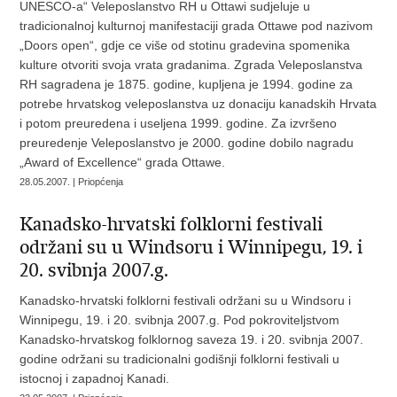
UNESCO-a“ Veleposlanstvo RH u Ottawi sudjeluje u
tradicionalnoj kulturnoj manifestaciji grada Ottawe pod nazivom
„Doors open“, gdje ce više od stotinu gradevina spomenika
kulture otvoriti svoja vrata gradanima. Zgrada Veleposlanstva
RH sagradena je 1875. godine, kupljena je 1994. godine za
potrebe hrvatskog veleposlanstva uz donaciju kanadskih Hrvata
i potom preuredena i useljena 1999. godine. Za izvršeno
preuredenje Veleposlanstvo je 2000. godine dobilo nagradu
„Award of Excellence“ grada Ottawe.
28.05.2007. | Priopćenja
Kanadsko-hrvatski folklorni festivali
održani su u Windsoru i Winnipegu, 19. i
20. svibnja 2007.g.
Kanadsko-hrvatski folklorni festivali održani su u Windsoru i
Winnipegu, 19. i 20. svibnja 2007.g. Pod pokroviteljstvom
Kanadsko-hrvatskog folklornog saveza 19. i 20. svibnja 2007.
godine održani su tradicionalni godišnji folklorni festivali u
istocnoj i zapadnoj Kanadi.