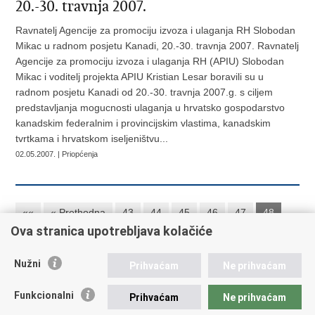
20.-30. travnja 2007.
Ravnatelj Agencije za promociju izvoza i ulaganja RH Slobodan
Mikac u radnom posjetu Kanadi, 20.-30. travnja 2007. Ravnatelj
Agencije za promociju izvoza i ulaganja RH (APIU) Slobodan
Mikac i voditelj projekta APIU Kristian Lesar boravili su u
radnom posjetu Kanadi od 20.-30. travnja 2007.g. s ciljem
predstavljanja mogucnosti ulaganja u hrvatsko gospodarstvo
kanadskim federalnim i provincijskim vlastima, kanadskim
tvrtkama i hrvatskom iseljeništvu...
02.05.2007. | Priopćenja
««
« Prethodna
43
44
45
46
47
48
Ova stranica upotrebljava kolačiće
49
50
51
52
Sljedeća »
»»
Nužni
Prihvaćam
Ne prihvaćam
Republika Hrvatska
Funkcionalni
Prihvaćam
Ne prihvaćam