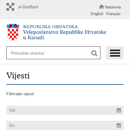
Preskoči
na
Naslovna
glavni
English
Français
sadržaj
Vijesti
Filtrirajte vijesti: