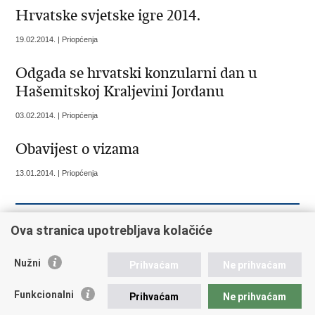
Hrvatske svjetske igre 2014.
19.02.2014. | Priopćenja
Odgada se hrvatski konzularni dan u
Hašemitskoj Kraljevini Jordanu
03.02.2014. | Priopćenja
Obavijest o vizama
13.01.2014. | Priopćenja
Ova stranica upotrebljava kolačiće
« Prethodna
1
2
3
4
Sljedeća »
Nužni
Prihvaćam
Ne prihvaćam
Republika Hrvatska
Funkcionalni
Prihvaćam
Ne prihvaćam