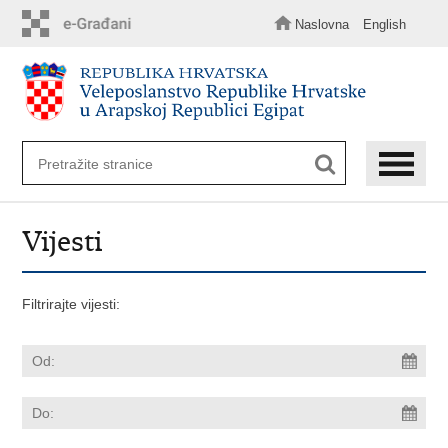
Preskoči
na
Naslovna
English
glavni
sadržaj
Vijesti
Filtrirajte vijesti: