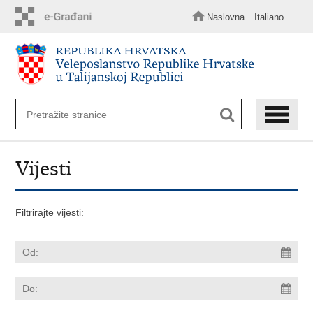
Preskoči
na
Naslovna
Italiano
glavni
sadržaj
Vijesti
Filtrirajte vijesti: