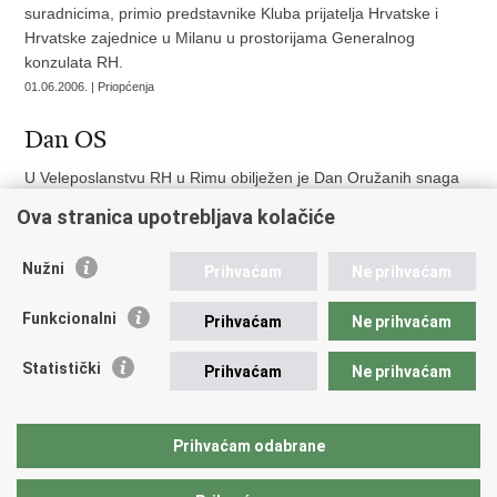
suradnicima, primio predstavnike Kluba prijatelja Hrvatske i
Hrvatske zajednice u Milanu u prostorijama Generalnog
konzulata RH.
01.06.2006. | Priopćenja
Dan OS
U Veleposlanstvu RH u Rimu obilježen je Dan Oružanih snaga
Republike Hrvatske 28. svibnja. Velikom broju nazocnih
Ova stranica upotrebljava kolačiće
prigodnim su se rijecima obratili vojni izaslanik pukovnik Ivica
Matešic i veleposlanik Tomislav Vidoševic.
Nužni
Prihvaćam
Ne prihvaćam
31.05.2006. | Priopćenja
Funkcionalni
Prihvaćam
Ne prihvaćam
««
« Prethodna
119
120
121
122
123
Statistički
Prihvaćam
Ne prihvaćam
124
Sljedeća »
Prihvaćam odabrane