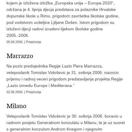
kojem je izložena izložba „Europska unija – Europa 2020“,
održana je 4. lipnja djecja predstava za polaznike Hrvatske
dopunske škole u Rimu, prigodom završetka školske godine,
pod vodstvom uciteljice Ljiljane Došen. Istom prigodom su
izloženi djecji radovi izradeni tijekom školske godine
2005.-2006.
05.06.2006. | Priopćenja
Marrazzo
Na poziv predsjednika Regije Lazio Piera Marrazza,
veleposlanik Tomislav Vidoševic je 31. svibnja 2006. nazocio
prijemu i radnoj veceri prigodom predstavljanja projekta Regije
„Lazio izmedu Europe i Mediterana.“
02.06.2006. | Priopćenja
Milano
Veleposlanik Tomislav Vidoševic je 30. svibnja 2006. boravio u
radnom posjetu Generalnom konzulatu u Milanu, te je uz susret
s generalnim konzulom Androm Knegom i njegovim