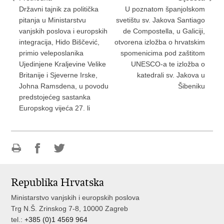
Državni tajnik za politička
U poznatom španjolskom
pitanja u Ministarstvu
svetištu sv. Jakova Santiago
vanjskih poslova i europskih
de Compostella, u Galiciji,
integracija, Hido Biščević,
otvorena izložba o hrvatskim
primio veleposlanika
spomenicima pod zaštitom
Ujedinjene Kraljevine Velike
UNESCO-a te izložba o
Britanije i Sjeverne Irske,
katedrali sv. Jakova u
Johna Ramsdena, u povodu
Šibeniku
predstojećeg sastanka
Europskog vijeća 27. li
Ispiši
Podijeli
Podijeli
stranicu
na
na
Republika Hrvatska
Facebooku
Twitteru
Ministarstvo vanjskih i europskih poslova
Trg N.Š. Zrinskog 7-8, 10000 Zagreb
tel.:
+385 (0)1 4569 964