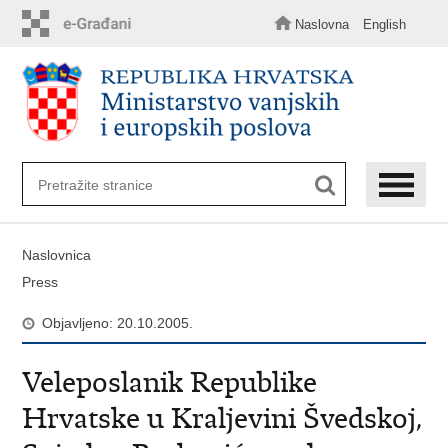
Preskoči
na
Naslovna
English
glavni
sadržaj
Naslovnica
Press
Objavljeno: 20.10.2005.
Veleposlanik Republike
Hrvatske u Kraljevini Švedskoj,