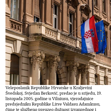
Veleposlanik Republike Hrvatske u Kraljevini
Švedskoj, Svjetlan Berković, predao je u srijedu, 19.
listopada 2005. godine u Vilniusu, vjerodajnice
predsjedniku Republike Litve Valdasu Adamkusu,
čime je službeno preuzeo dužnost izvanrednog i