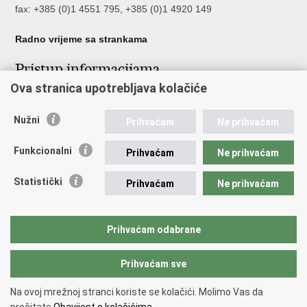
fax: +385 (0)1 4551 795, +385 (0)1 4920 149
Radno vrijeme sa strankama
Pristup informacijama
Ova stranica upotrebljava kolačiće
Pristup informacijama
Službenik za zaštitu osobnih podataka
Nužni
Nepravilnosti
Prihvaćam
Ne prihvaćam
Neetično postupanje
Funkcionalni
Prihvaćam
Ne prihvaćam
Važne poveznice
Statistički
Prihvaćam
Ne prihvaćam
Javna nabava u MVEP-u
Natječaji
Nadzor rada i unutarnja revizija službe vanjskih poslova
Prihvaćam odabrane
Pučki pravobranitelj
Prihvaćam sve
Povratak na vrh
Na ovoj mrežnoj stranci koriste se kolačići. Molimo Vas da
Copyright © 2026 Ministarstvo vanjskih i europskih poslova.
Uvjeti