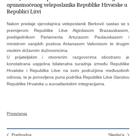
opunomoćenog veleposlanika Republike Hrvatske u
Republici Litvi
Nakon predaje vjerodajnica veleposlanik Berković sastao se s
premijerom Republike Litve Algirdasom Brazauskasom,
predsjednikom Parlamenta Arturasom Paulauskasom i
ministrom vanjskih poslova Antanasom Valionisom te drugim
visokim državnim dužnosnicima.
U prijateljskim i otvorenim razgovorima obostrano je
konstatirana uspješna bilateralna suradnja između Republike
Hrvatske i Republike Litve na svim područjima međusobnih
odnosa, te je ponovljena puna podrška Republike Litve članstvu
Republike Hrvatske u euroatlantskim integracijama.
Priopćenja
Prethodna
Sljedeća