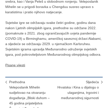
srebra, kao i Vanja Peleš u slobodnom ronjenju. Veleposlanik
Mihelin se u prigodi boravka u Chengduu susreo upravo s
karatistima i pratio njihovo natjecanje.
Svjetske igre se održavaju svake četiri godine, godinu dana
nakon Ljetnih olimpijskih igara, prethodne su održane 2022.
(pomaknute s 2021. zbog ograničavajućih uvjeta pandemije
COVID-19) u Birminghamu, američkoj saveznoj državi Alabami,
a sljedeće se održavaju 2029. u njemačkom Karlsruheu.
Svjetskim igrama upravlja Međunarodno udruženje svjetskih
igara, pod pokroviteljstvom Međunarodnog olimpijskog odbora.
Pisane vijesti
Prethodna
Sljedeća
Veleposlanik Mihelin
Hrvatska i Kina u dijalogu o
sudjelovao na otvaranju
ulaganjima, trgovini i
događanja „Bliski duhom –
međunarodnoj sigurnosti
45 godina prijateljstva