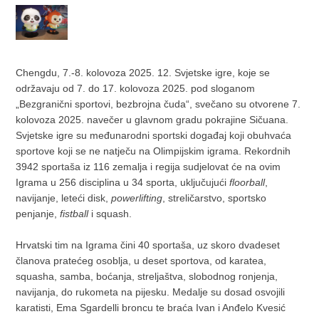
Chengdu, 7.-8. kolovoza 2025. 12. Svjetske igre, koje se
održavaju od 7. do 17. kolovoza 2025. pod sloganom
„Bezgranični sportovi, bezbrojna čuda“, svečano su otvorene 7.
kolovoza 2025. navečer u glavnom gradu pokrajine Sičuana.
Svjetske igre su međunarodni sportski događaj koji obuhvaća
sportove koji se ne natječu na Olimpijskim igrama. Rekordnih
3942 sportaša iz 116 zemalja i regija sudjelovat će na ovim
Igrama u 256 disciplina u 34 sporta, uključujući
floorball
,
navijanje, leteći disk,
powerlifting
, streličarstvo, sportsko
penjanje,
fistball
i squash.
Hrvatski tim na Igrama čini 40 sportaša, uz skoro dvadeset
članova pratećeg osoblja, u deset sportova, od karatea,
squasha, samba, boćanja, streljaštva, slobodnog ronjenja,
navijanja, do rukometa na pijesku. Medalje su dosad osvojili
karatisti, Ema Sgardelli broncu te braća Ivan i Anđelo Kvesić