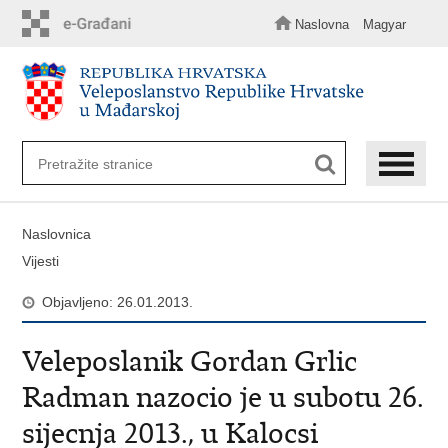
Preskoči
na
Naslovna
Magyar
glavni
sadržaj
Naslovnica
Vijesti
Objavljeno: 26.01.2013.
Veleposlanik Gordan Grlic
Radman nazocio je u subotu 26.
sijecnja 2013., u Kalocsi