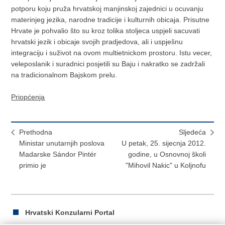
potporu koju pruža hrvatskoj manjinskoj zajednici u ocuvanju
materinjeg jezika, narodne tradicije i kulturnih obicaja. Prisutne
Hrvate je pohvalio što su kroz tolika stoljeca uspjeli sacuvati
hrvatski jezik i obicaje svojih pradjedova, ali i uspješnu
integraciju i suživot na ovom multietnickom prostoru. Istu vecer,
veleposlanik i suradnici posjetili su Baju i nakratko se zadržali
na tradicionalnom Bajskom prelu.
Priopćenja
Prethodna
Sljedeća
Ministar unutarnjih poslova
U petak, 25. sijecnja 2012.
Madarske Sándor Pintér
godine, u Osnovnoj školi
primio je
"Mihovil Nakic" u Koljnofu
Hrvatski Konzularni Portal