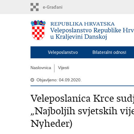
Preskoči
na
glavni
sadržaj
Veleposlanstvo
Bilateralni odnosi
Naslovnica
Vijesti
Objavljeno: 04.09.2020.
Veleposlanica Krce sud
„Najboljih svjetskih vi
Nyheder)