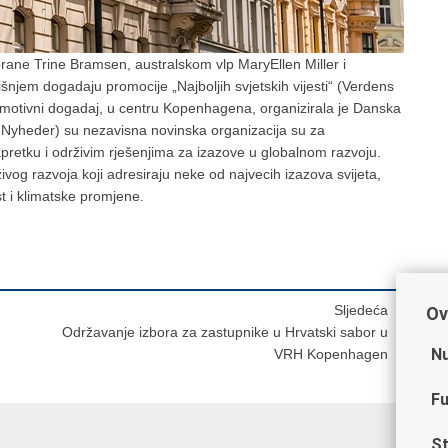
rane Trine Bramsen, australskom vlp MaryEllen Miller i
njem dogadaju promocije „Najboljih svjetskih vijesti“ (Verdens
motivni dogadaj, u centru Kopenhagena, organizirala je Danska
e Nyheder) su nezavisna novinska organizacija su za
apretku i održivim rješenjima za izazove u globalnom razvoju.
ivog razvoja koji adresiraju neke od najvecih izazova svijeta,
t i klimatske promjene.
Sljedeća
Ov
Održavanje izbora za zastupnike u Hrvatski sabor u
Nu
VRH Kopenhagen
Fu
St