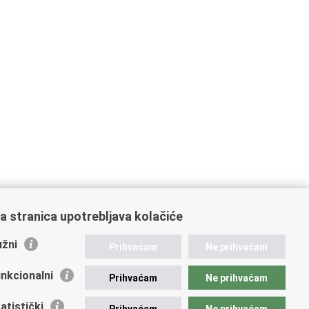
a stranica upotrebljava kolačiće
žni
Prihvaćam
Ne prihvaćam
nkcionalni
Prihvaćam
Ne prihvaćam
atistički
Prihvaćam
Ne prihvaćam