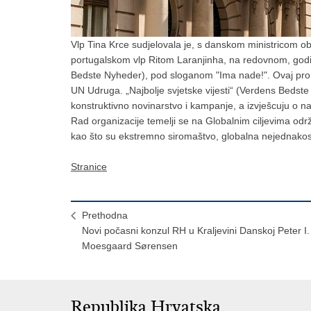
Vlp Tina Krce sudjelovala je, s danskom ministricom ob
portugalskom vlp Ritom Laranjinha, na redovnom, godiš
Bedste Nyheder), pod sloganom "Ima nade!". Ovaj pro
UN Udruga. „Najbolje svjetske vijesti“ (Verdens Bedst
konstruktivno novinarstvo i kampanje, a izvješcuju o n
Rad organizacije temelji se na Globalnim ciljevima održ
kao što su ekstremno siromaštvo, globalna nejednakos
Stranice
Prethodna
Novi počasni konzul RH u Kraljevini Danskoj Peter I.
Moesgaard Sørensen
Republika Hrvatska