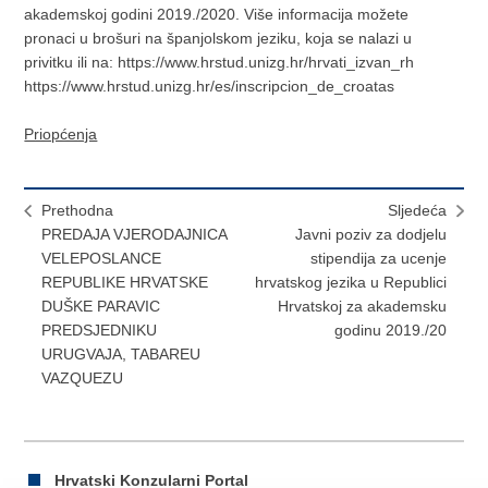
akademskoj godini 2019./2020. Više informacija možete
pronaci u brošuri na španjolskom jeziku, koja se nalazi u
privitku ili na: https://www.hrstud.unizg.hr/hrvati_izvan_rh
https://www.hrstud.unizg.hr/es/inscripcion_de_croatas
Priopćenja
Prethodna
Sljedeća
PREDAJA VJERODAJNICA
Javni poziv za dodjelu
VELEPOSLANCE
stipendija za ucenje
REPUBLIKE HRVATSKE
hrvatskog jezika u Republici
DUŠKE PARAVIC
Hrvatskoj za akademsku
PREDSJEDNIKU
godinu 2019./20
URUGVAJA, TABAREU
VAZQUEZU
Hrvatski Konzularni Portal