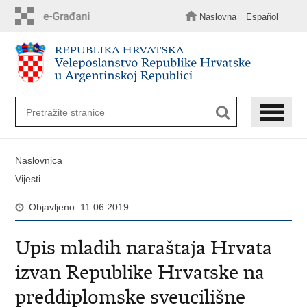
Preskoči
na
Naslovna
Español
glavni
sadržaj
Naslovnica
Vijesti
Objavljeno: 11.06.2019.
Upis mladih naraštaja Hrvata
izvan Republike Hrvatske na
preddiplomske sveucilišne