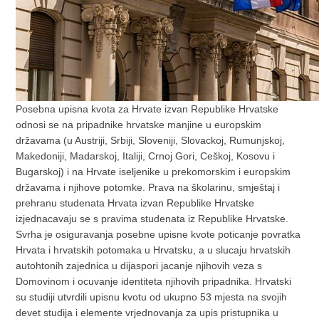
Posebna upisna kvota za Hrvate izvan Republike Hrvatske
odnosi se na pripadnike hrvatske manjine u europskim
državama (u Austriji, Srbiji, Sloveniji, Slovackoj, Rumunjskoj,
Makedoniji, Madarskoj, Italiji, Crnoj Gori, Ceškoj, Kosovu i
Bugarskoj) i na Hrvate iseljenike u prekomorskim i europskim
državama i njihove potomke. Prava na školarinu, smještaj i
prehranu studenata Hrvata izvan Republike Hrvatske
izjednacavaju se s pravima studenata iz Republike Hrvatske.
Svrha je osiguravanja posebne upisne kvote poticanje povratka
Hrvata i hrvatskih potomaka u Hrvatsku, a u slucaju hrvatskih
autohtonih zajednica u dijaspori jacanje njihovih veza s
Domovinom i ocuvanje identiteta njihovih pripadnika. Hrvatski
su studiji utvrdili upisnu kvotu od ukupno 53 mjesta na svojih
devet studija i elemente vrjednovanja za upis pristupnika u