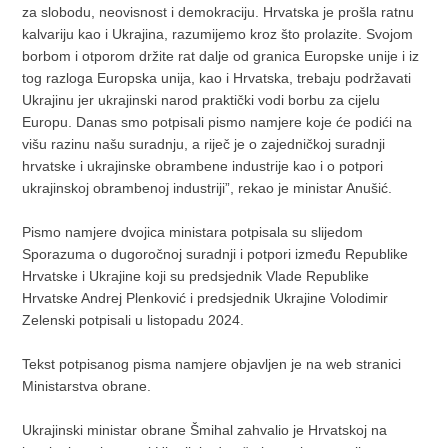
za slobodu, neovisnost i demokraciju. Hrvatska je prošla ratnu
kalvariju kao i Ukrajina, razumijemo kroz što prolazite. Svojom
borbom i otporom držite rat dalje od granica Europske unije i iz
tog razloga Europska unija, kao i Hrvatska, trebaju podržavati
Ukrajinu jer ukrajinski narod praktički vodi borbu za cijelu
Europu. Danas smo potpisali pismo namjere koje će podići na
višu razinu našu suradnju, a riječ je o zajedničkoj suradnji
hrvatske i ukrajinske obrambene industrije kao i o potpori
ukrajinskoj obrambenoj industriji”, rekao je ministar Anušić.
Pismo namjere dvojica ministara potpisala su slijedom
Sporazuma o dugoročnoj suradnji i potpori između Republike
Hrvatske i Ukrajine koji su predsjednik Vlade Republike
Hrvatske Andrej Plenković i predsjednik Ukrajine Volodimir
Zelenski potpisali u listopadu 2024.
Tekst potpisanog pisma namjere objavljen je na web stranici
Ministarstva obrane.
Ukrajinski ministar obrane Šmihal zahvalio je Hrvatskoj na