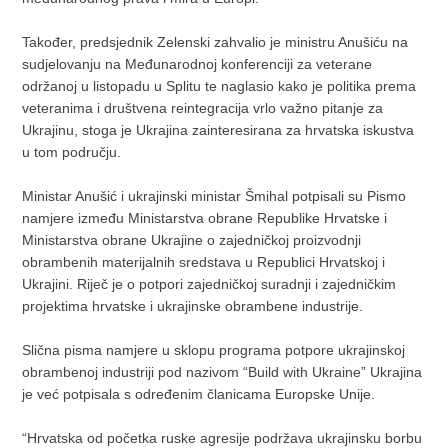
Također, predsjednik Zelenski zahvalio je ministru Anušiću na
sudjelovanju na Međunarodnoj konferenciji za veterane
održanoj u listopadu u Splitu te naglasio kako je politika prema
veteranima i društvena reintegracija vrlo važno pitanje za
Ukrajinu, stoga je Ukrajina zainteresirana za hrvatska iskustva
u tom području.
Ministar Anušić i ukrajinski ministar Šmihal potpisali su Pismo
namjere između Ministarstva obrane Republike Hrvatske i
Ministarstva obrane Ukrajine o zajedničkoj proizvodnji
obrambenih materijalnih sredstava u Republici Hrvatskoj i
Ukrajini. Riječ je o potpori zajedničkoj suradnji i zajedničkim
projektima hrvatske i ukrajinske obrambene industrije.
Slična pisma namjere u sklopu programa potpore ukrajinskoj
obrambenoj industriji pod nazivom “Build with Ukraine” Ukrajina
je već potpisala s određenim članicama Europske Unije.
“Hrvatska od početka ruske agresije podržava ukrajinsku borbu