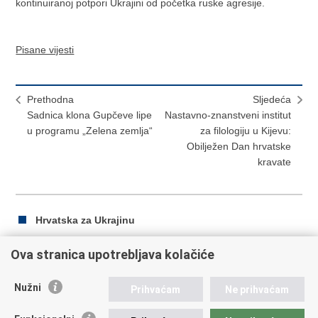
kontinuiranoj potpori Ukrajini od početka ruske agresije.
Pisane vijesti
Prethodna
Sljedeća
Sadnica klona Gupčeve lipe
Nastavno-znanstveni institut
u programu „Zelena zemlja“
za filologiju u Kijevu:
Obilježen Dan hrvatske
kravate
Hrvatska za Ukrajinu
Ova stranica upotrebljava kolačiće
Ispiši
Podijeli
Podijeli
Nužni
Prihvaćam
Ne prihvaćam
stranicu
na
na
Facebooku
Twitteru