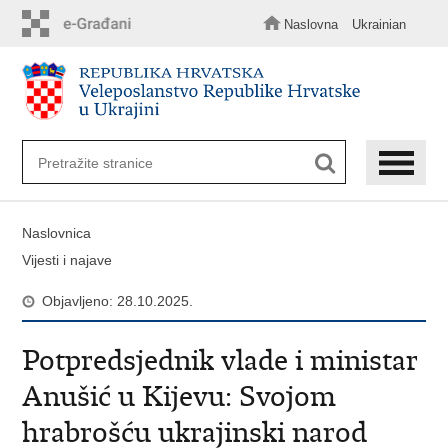
Preskoči
na
Naslovna
Ukrainian
glavni
sadržaj
Naslovnica
Vijesti i najave
Objavljeno: 28.10.2025.
​Potpredsjednik vlade i ministar
Anušić u Kijevu: Svojom
hrabrošću ukrajinski narod